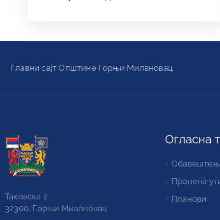
Главни сајт Oпштине Горњи Милановац
Огласна 
Обавештењ
Процена ут
Таковска 2
Планови
32300, Горњи Милановац