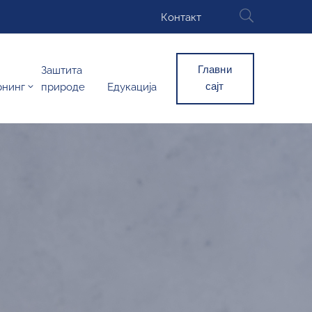
Контакт
Главни
Заштита
сајт
рнинг
природе
Едукација