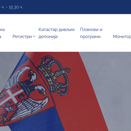
. - 15.30 ч.
на
Катастар дивљих
Планови и
а
Регистри
депонија
програми
Монито