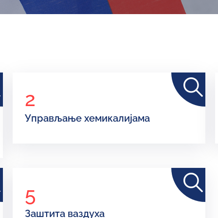
2
Управљање хемикалијама
5
Заштита ваздуха