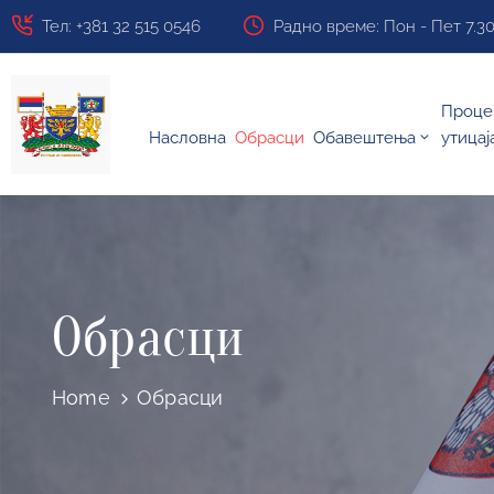
Тел: +381 32 515 0546
Радно време: Пон - Пет 7.30 ч
Проце
Насловна
Обрасци
Обавештења
утицај
Обрасци
Home
Обрасци