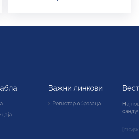
табла
Важни линкови
Вест
а
Регистар образаца
Најнов
санду
ицаја
[mc4wp