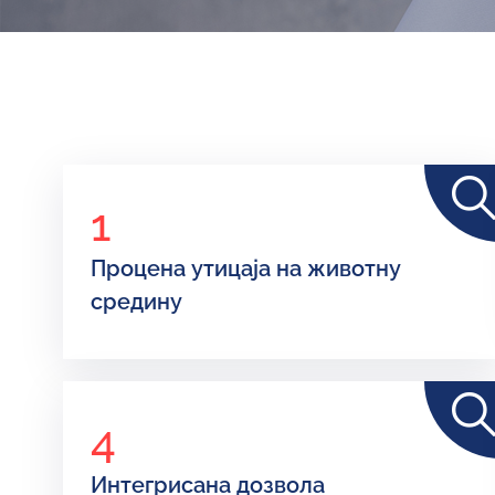
1
Процена утицаја на животну
средину
4
Интегрисана дозвола