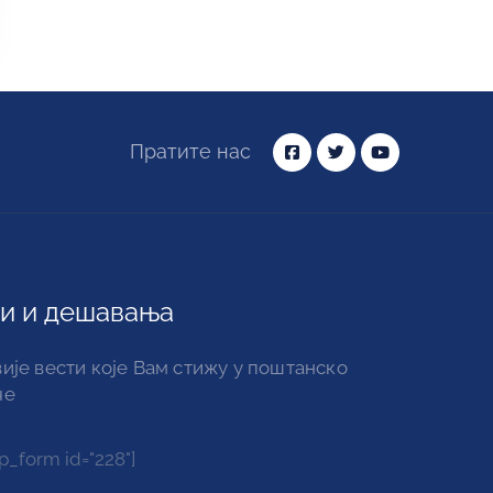
Пратите нас
и и дешавања
ије вести које Вам стижу у поштанско
че
_form id="228"]