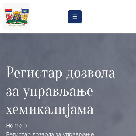
Насловна
Обрасци
Обавештења
Регистар дозвола
Процена
утицаја
за управљање
Регистри
Катастар
хемикалијама
дивљих
депонија
Home
Планови
Регистар дозвола за управљање