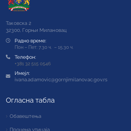
Таковска 2
32300, Горњи Милановац
Радно време:
Пон – Пет: 7.30 ч. – 15.30 ч.
Телефон:
+381 32 515 0546
Имејл:
ivana.adamovic@gornjimilanovac.gov.rs
Огласна табла
Обавештења
Процена утицаја