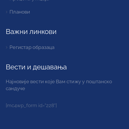
Планови
Важни линкови
Регистар образаца
Вести и дешавања
Најновије вести које Вам стижу у поштанско
сандуче
[mc4wp_form id="228"]