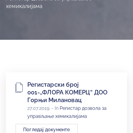
и
хемикалијама
програми
Мониторнинг
Заштита
природе
Едукација
Регистарски број
001-,,ФЛОРА КОМЕРЦ“ ДОО
Горњи Милановац
27.07.2019.
- In
Регистар дозвола за
управљање хемикалијама
Погледај документе