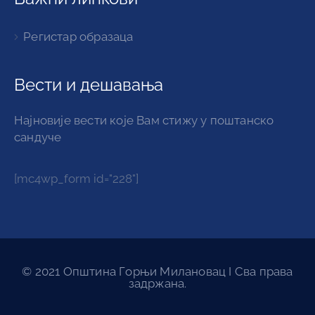
Регистар образаца
Вести и дешавања
Најновије вести које Вам стижу у поштанско
сандуче
[mc4wp_form id="228"]
© 2021 Општина Горњи Милановац I Сва права
задржана.