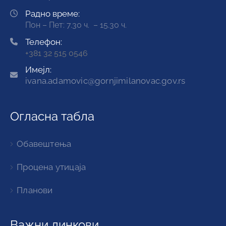
Радно време:
Пон – Пет: 7.30 ч. – 15.30 ч.
Телефон:
+381 32 515 0546
Имејл:
ivana.adamovic@gornjimilanovac.gov.rs
Огласна табла
Обавештења
Процена утицаја
Планови
Важни линкови