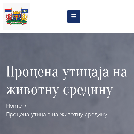
Насловна
Обрасци
Обавештења
Процена утицаја на
Процена
утицаја
животну средину
Регистри
Катастар
Home
дивљих
Процена утицаја на животну средину
депонија
Планови