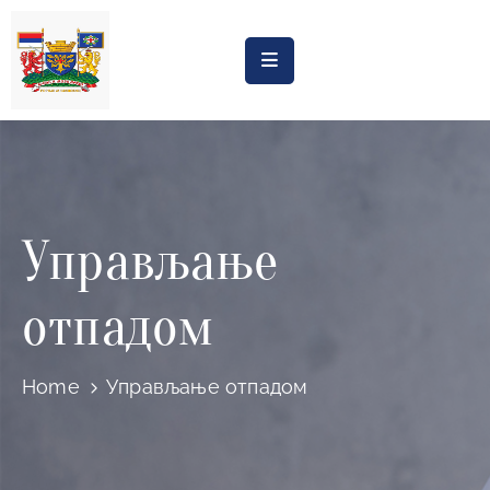
Насловна
Обрасци
Обавештења
Управљање
Процена
утицаја
отпадом
Регистри
Катастар
Home
Управљање отпадом
дивљих
депонија
Планови