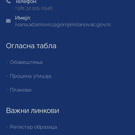
Телефон:
+381 32 515 0546
Имејл:
ivana.adamovic@gornjimilanovac.gov.rs
Огласна табла
Обавештења
Процена утицаја
Планови
Важни линкови
Регистар образаца