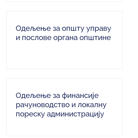
Одељење за општу управу
и послове органа општине
Одељење за финансије
рачуноводство и локалну
пореску администрацију