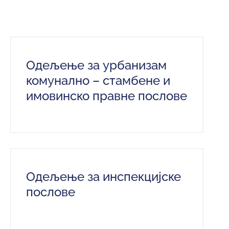
и
програми
Мониторнинг
Заштита
Одељење за урбанизам
природе
комунално – стамбене и
имовинско правне послове
Едукација
Одељење за инспекцијске
послове