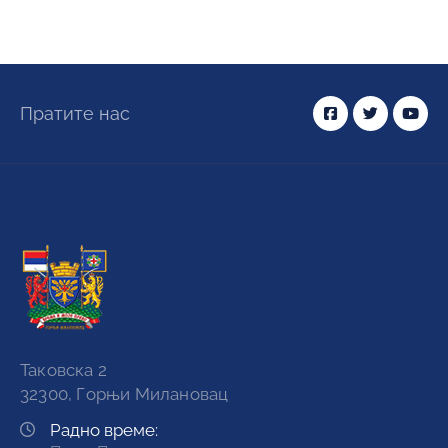
Пратите нас
Таковска 2
32300, Горњи Милановац
Радно време: