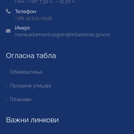
Пон – Пет: 7.30 ч. – 15.30 ч.
Телефон:
+381 32 515 0546
Имејл:
ivana.adamovic@gornjimilanovac.gov.rs
Огласна табла
Обавештења
Процена утицаја
Планови
Важни линкови