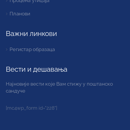
Процена утицаја
Планови
Важни линкови
Регистар образаца
Вести и дешавања
Најновије вести које Вам стижу у поштанско
сандуче
[mc4wp_form id="228"]