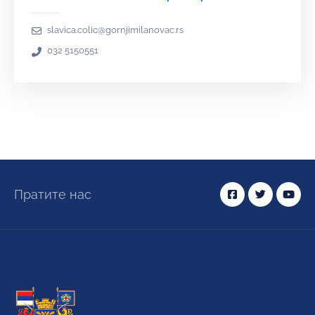
slavica.colic@gornjimilanovac.rs
032 5150551
Пратите нас