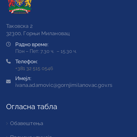
Таковска 2
32300, Горњи Милановац
Радно време:
Пон – Пет: 7.30 ч. – 15.30 ч.
Телефон:
+381 32 515 0546
Имејл:
ivana.adamovic@gornjimilanovac.gov.rs
Огласна табла
Обавештења