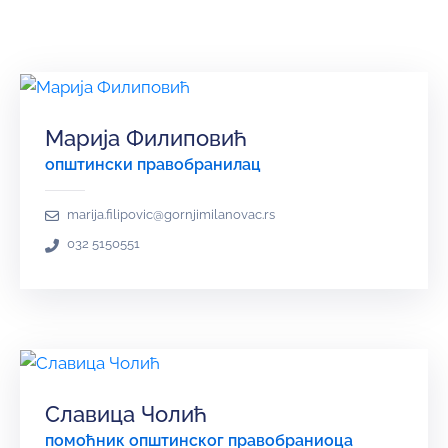
и
програми
Мониторнинг
Заштита
Марија Филиповић
природе
општински правобранилац
Едукација
marija.filipovic@gornjimilanovac.rs
032 5150551
Славица Чолић
помоћник општинског правобраниоца