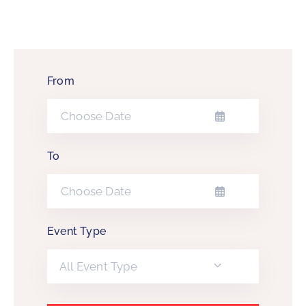
и
програми
Мониторнинг
From
Заштита
природе
Едукација
To
Event Type
All Event Type