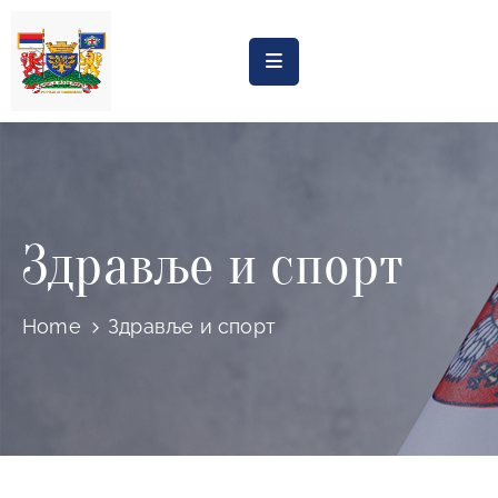
Насловна
Обрасци
Обавештења
Здравље и спорт
Процена
утицаја
Регистри
Home
Здравље и спорт
Катастар
дивљих
депонија
Планови