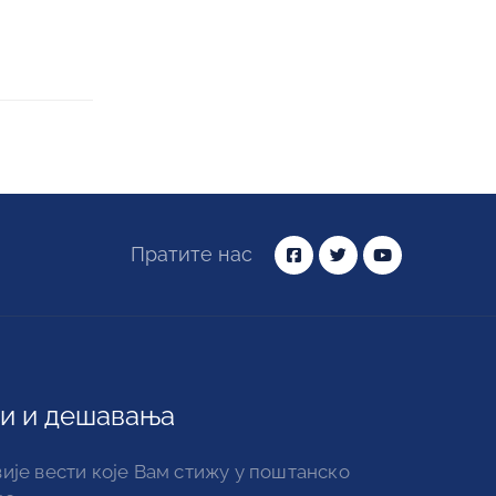
Пратите нас
и и дешавања
ије вести које Вам стижу у поштанско