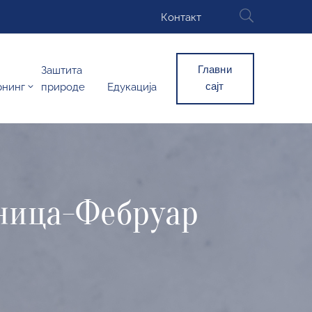
Контакт
Главни
Заштита
сајт
рнинг
природе
Едукација
еница-Фебруар