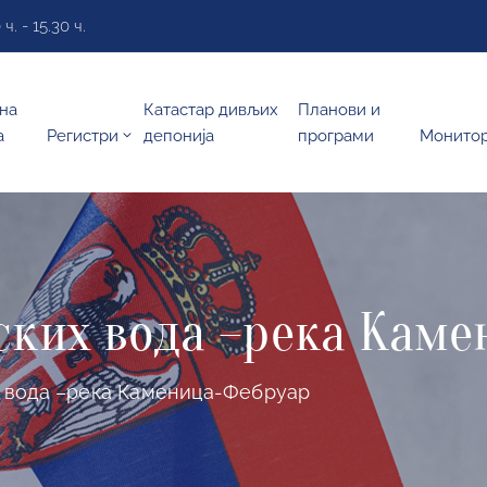
. - 15.30 ч.
на
Катастар дивљих
Планови и
а
Регистри
депонија
програми
Монито
ских вода –река Кам
 вода –река Каменица-Фебруар