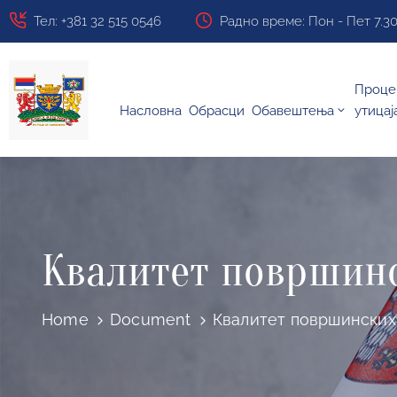
Тел: +381 32 515 0546
Радно време: Пон - Пет 7.30 ч
Проце
Насловна
Обрасци
Обавештења
утицај
Квалитет површин
Home
Document
Квалитет површинских