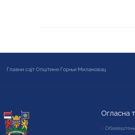
Главни сајт Oпштине Горњи Милановац
Огласна 
Обавештењ