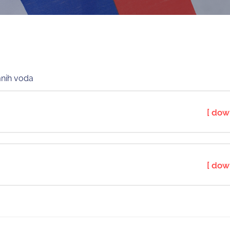
mnih voda
[ dow
[ dow