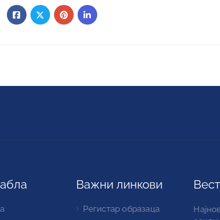
табла
Важни линкови
Вест
а
Регистар образаца
Најнов