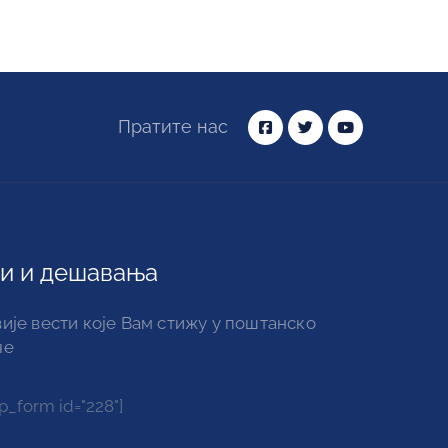
Пратите нас
и и дешавања
ије вести које Вам стижу у поштанско
че
_form id="228"]