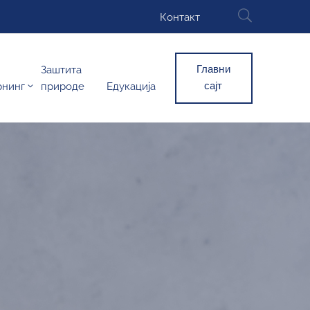
Контакт
Главни
Заштита
сајт
рнинг
природе
Едукација