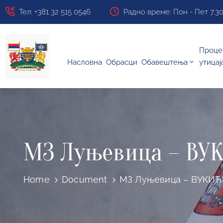
Тел: +381 32 515 0546
Радно време: Пон - Пет 7.30 ч
Проце
Насловна
Обрасци
Обавештења
утицај
МЗ Луњевица – ВУ
Home
Document
МЗ Луњевица – ВУКИ