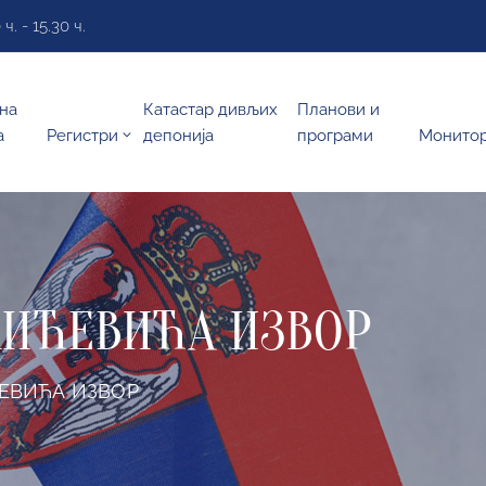
. - 15.30 ч.
на
Катастар дивљих
Планови и
а
Регистри
депонија
програми
Монито
КИЋЕВИЋА ИЗВОР
ЋЕВИЋА ИЗВОР