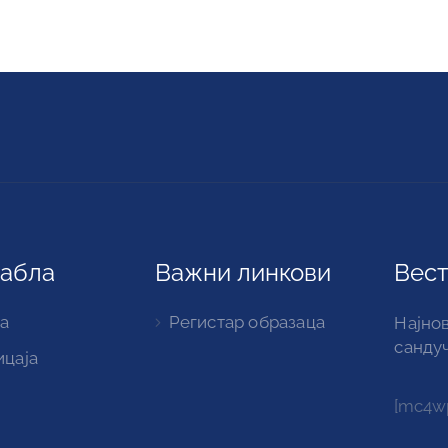
табла
Важни линкови
Вест
а
Регистар образаца
Најнов
санду
ицаја
[mc4wp