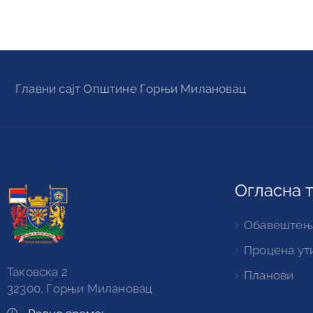
Главни сајт Oпштине Горњи Милановац
Огласна 
Обавештењ
Процена ут
Таковска 2
Планови
32300, Горњи Милановац