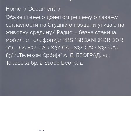
Home
Document
Обавештење о донетом решењу о давању
сагласности на Студију о процени утицаја на
животну средину/ Радио – базна станица
мобилне телефоније RBS ”BRĐANI (KORIDOR
10) – CA 83/ CAU 83/ CAL 83/ CAO 83/ CAJ
83”/,,Телеком Србија” А. Д. БЕОГРАД, ул.
Таковска бр. 2, 11000 Београд