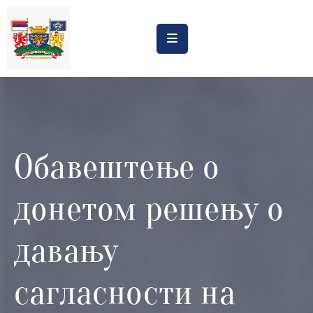
Насловна
Обрасци
Обавештења
Обавештење о
Процена
утицаја
донетом решењу о
Регистри
Катастар
давању
дивљих
депонија
сагласности на
Планови