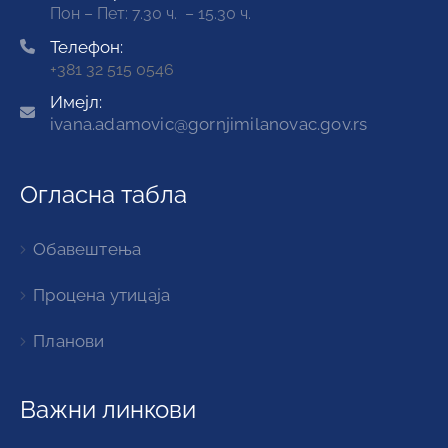
Пон – Пет: 7.30 ч. – 15.30 ч.
Телефон:
+381 32 515 0546
Имејл:
ivana.adamovic@gornjimilanovac.gov.rs
Огласна табла
Обавештења
Процена утицаја
Планови
Важни линкови