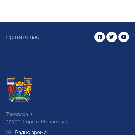
Пратите нас
Таковска 2
32300, Горњи Милановац
Радно време: