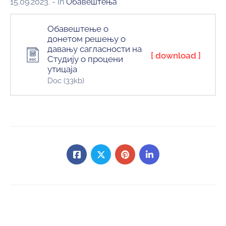
15.09.2023.
- In
Обавештења
Обавештење о
донетом решењу о
давању сагласности на
[ download ]
Студију о процени
утицаја
Doc
(33kb)