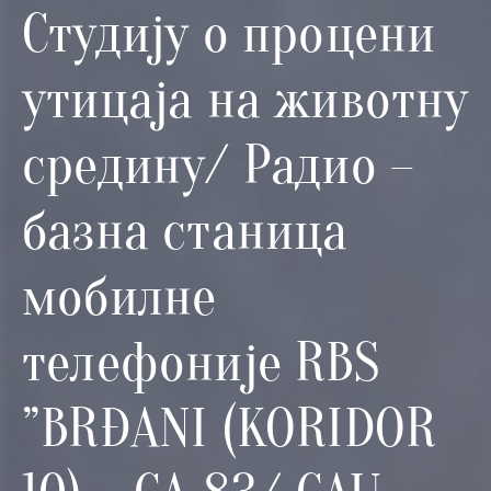
и
Студију о процени
програми
утицаја на животну
Мониторнинг
Заштита
средину/ Радио –
природе
Едукација
базна станица
мобилне
телефоније RBS
”BRĐANI (KORIDOR