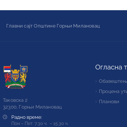
Главни сајт Oпштине Горњи Милановац
Огласна 
Обавештењ
Процена ут
Таковска 2
Планови
32300, Горњи Милановац
Радно време:
Пон – Пет: 7.30 ч. – 15.30 ч.