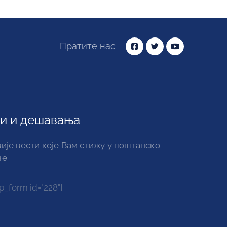
Пратите нас
и и дешавања
ије вести које Вам стижу у поштанско
че
_form id="228"]