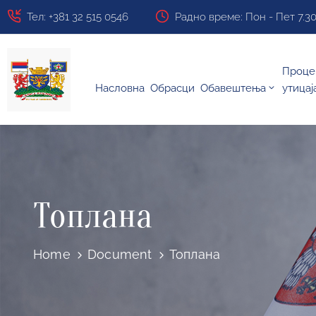
Тел: +381 32 515 0546
Радно време: Пон - Пет 7.30 ч
Проце
Насловна
Обрасци
Обавештења
утицај
Топлана
Home
Document
Топлана