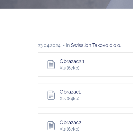
23.04.2024.
- In
Swisslion Takovo d.o.o,
Obrazac2.1
Xls
(67kb)
Obrazac1
Xls
(84kb)
Obrazac2
Xls
(67kb)