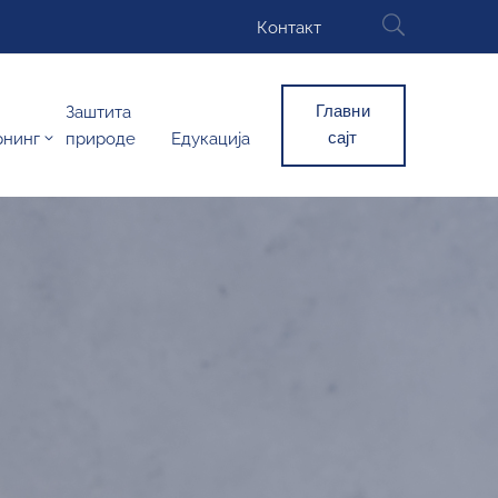
Контакт
Главни
Заштита
сајт
рнинг
природе
Едукација