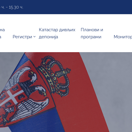
. - 15.30 ч.
на
Катастар дивљих
Планови и
а
Регистри
депонија
програми
Монито