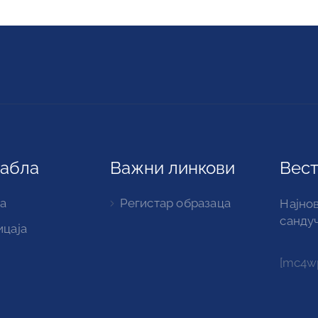
табла
Важни линкови
Вест
а
Регистар образаца
Најнов
санду
ицаја
[mc4wp