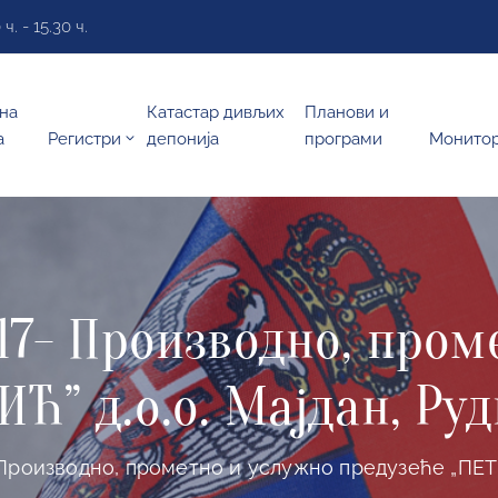
. - 15.30 ч.
на
Катастар дивљих
Планови и
а
Регистри
депонија
програми
Монито
17- Производно, пром
Ћ” д.о.о. Мајдан, Ру
 Производно, прометно и услужно предузеће „ПЕТР