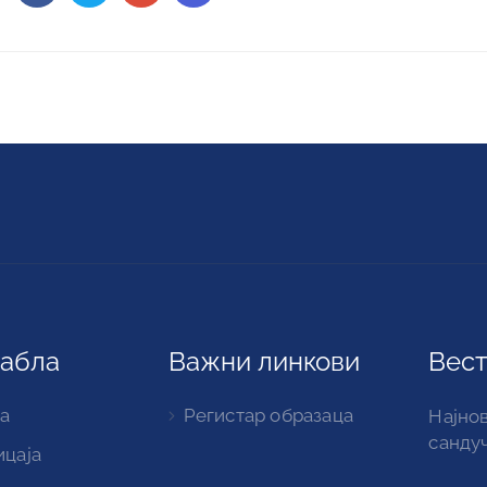
табла
Важни линкови
Вест
а
Регистар образаца
Најнов
санду
ицаја