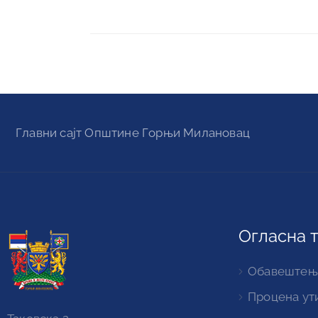
Главни сајт Oпштине Горњи Милановац
Огласна 
Обавештењ
Процена ут