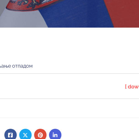
вљање отпадом
[ dow