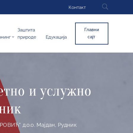
Контакт
Главни
Заштита
сајт
рнинг
природе
Едукација
етно и услужно
дник
ОВИЋ” д.о.о. Мајдан, Рудник