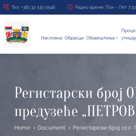
Тел: +381 32 515 0546
Радно време: Пон - Пет 7.30 ч
Проце
Насловна
Обрасци
Обавештења
утицај
Регистарски број 0
предузеће „ПЕТРОВИ
Home
Document
Регистарски број 017-