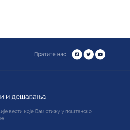
Пратите нас
и и дешавања
ије вести које Вам стижу у поштанско
че