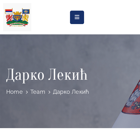
Насловна
Обрасци
Обавештења
Дарко Лекић
Процена
утицаја
Регистри
Home
Team
Дарко Лекић
Катастар
дивљих
депонија
Планови