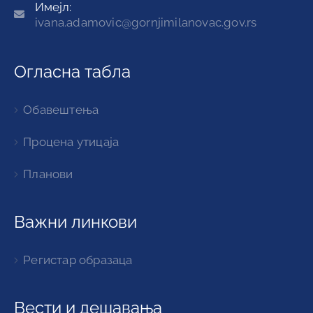
Имејл:
ivana.adamovic@gornjimilanovac.gov.rs
Огласна табла
Обавештења
Процена утицаја
Планови
Важни линкови
Регистар образаца
Вести и дешавања