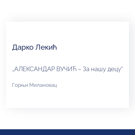
и
програми
Мониторнинг
Заштита
природе
Дарко Лекић
Едукација
„АЛЕКСАНДАР ВУЧИЋ – За нашу децу“
Горњи Милановац