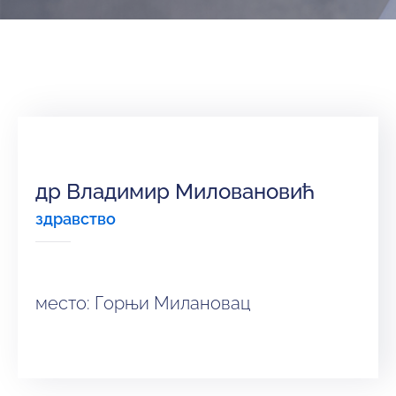
и
програми
Мониторнинг
Заштита
природе
Едукација
др Владимир Миловановић
здравствo
место: Горњи Милановац