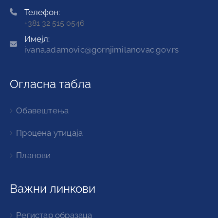
Телефон:
+381 32 515 0546
Имејл:
ivana.adamovic@gornjimilanovac.gov.rs
Огласна табла
Обавештења
Процена утицаја
Планови
Важни линкови
Регистар образаца