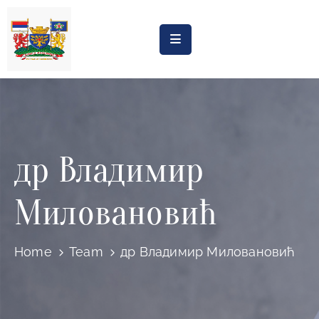
Насловна
Обрасци
Обавештења
др Владимир
Процена
утицаја
Миловановић
Регистри
Катастар
Home
Team
др Владимир Миловановић
дивљих
депонија
Планови