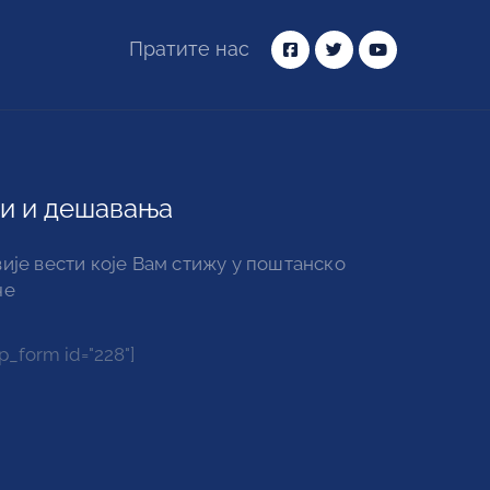
Пратите нас
и и дешавања
ије вести које Вам стижу у поштанско
че
_form id="228"]