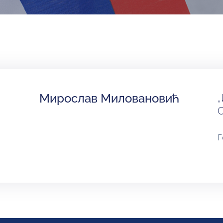
Мирослав Миловановић
„
С
Г