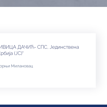
ИВИЦА ДАЧИЋ- СПС, Јединствена
рбија (ЈС)“
орњи Милановац