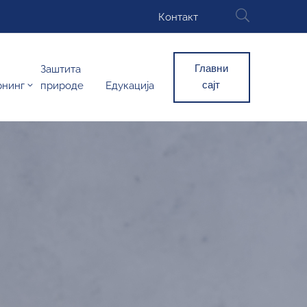
Контакт
Главни
Заштита
сајт
рнинг
природе
Едукација