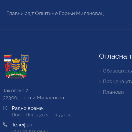
Главни сајт Oпштине Горњи Милановац
Огласна 
Обавештењ
Процена ут
Таковска 2
Планови
32300, Горњи Милановац
Радно време:
Пон – Пет: 7.30 ч. – 15.30 ч.
Телефон:
+381 32 515 0546