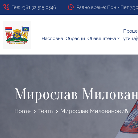
Тел: +381 32 515 0546
Радно време: Пон - Пет 7.30 ч
Проце
Насловна
Обрасци
Обавештења
утицај
Мирослав Милова
Home
Team
Мирослав Миловановић