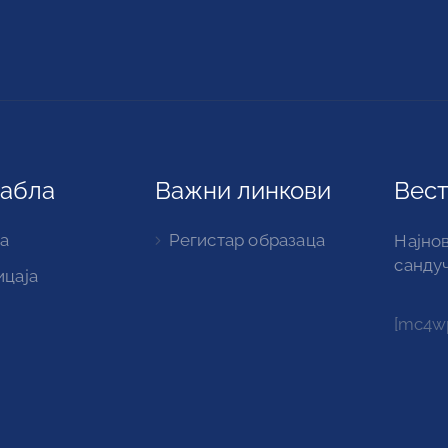
табла
Важни линкови
Вест
а
Регистар образаца
Најнов
санду
ицаја
[mc4wp