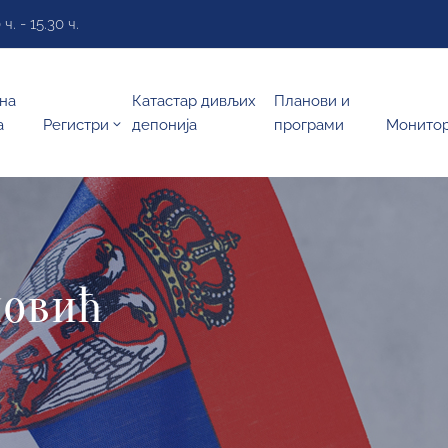
. - 15.30 ч.
на
Катастар дивљих
Планови и
а
Регистри
депонија
програми
Монито
новић