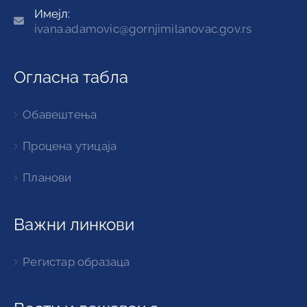
Имејл:
ivana.adamovic@gornjimilanovac.gov.rs
Огласна табла
Обавештења
Процена утицаја
Планови
Важни линкови
Регистар образаца