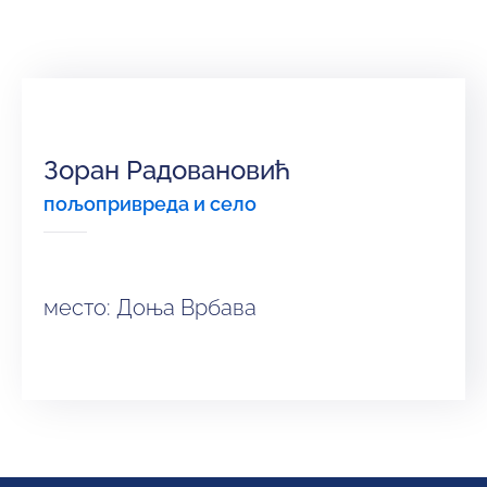
и
програми
Мониторнинг
Заштита
природе
Зоран Радовановић
пољопривреда и село
Едукација
место: Доња Врбава