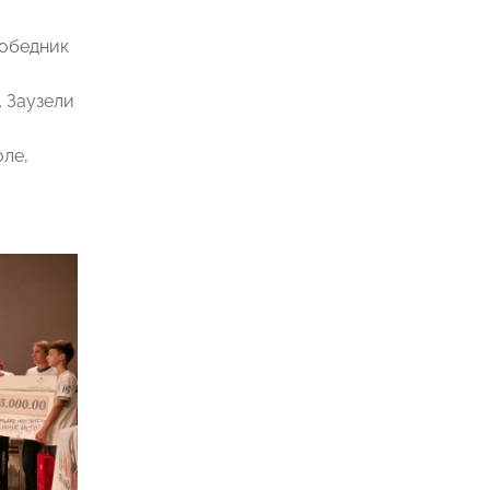
победник
 Заузели
оле,