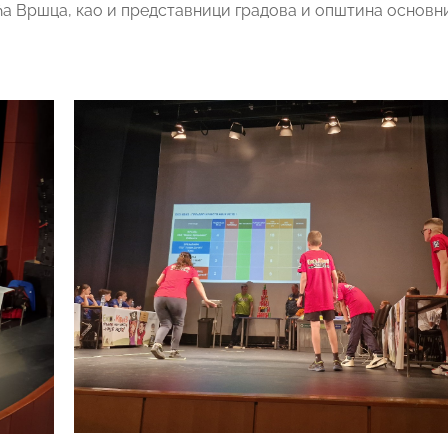
ћа Вршца, као и представници градова и општина основн