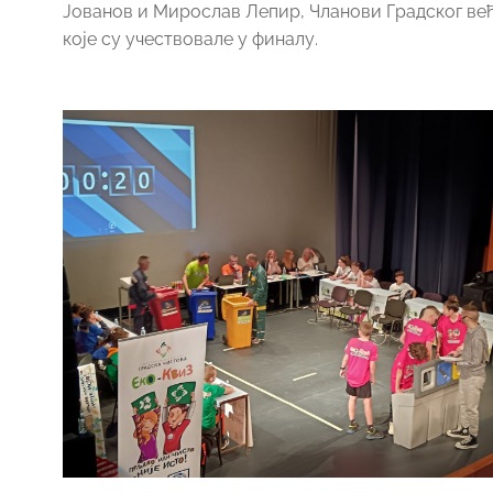
Јованов и Мирослав Лепир, Чланови Градског ве
које су учествовале у финалу.