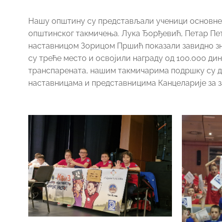
Нашу општину су представљали ученици основне 
општинског такмичења. Лука Ђорђевић, Петар Пе
наставницом Зорицом Пршић показали завидно зн
су треће место и освојили награду од 100.000 д
транспарената, нашим такмичарима подршку су д
наставницама и представницима Канцеларије за 