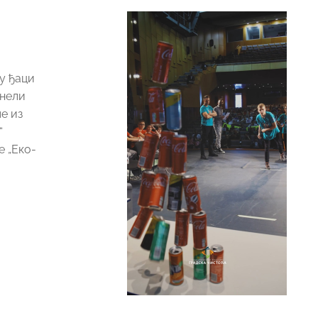
у ђаци
онели
е из
“
е „Еко-