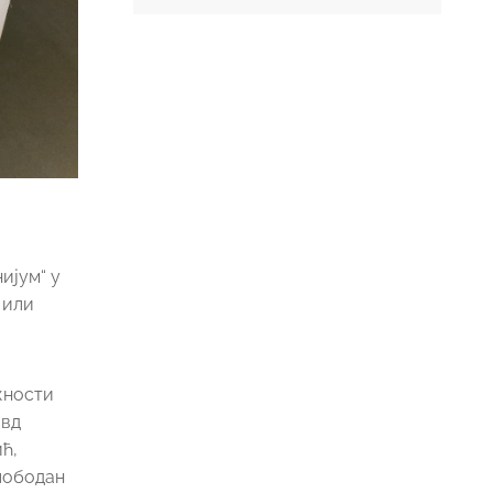
ијум“ у
 или
жности
 вд
ћ,
Слободан