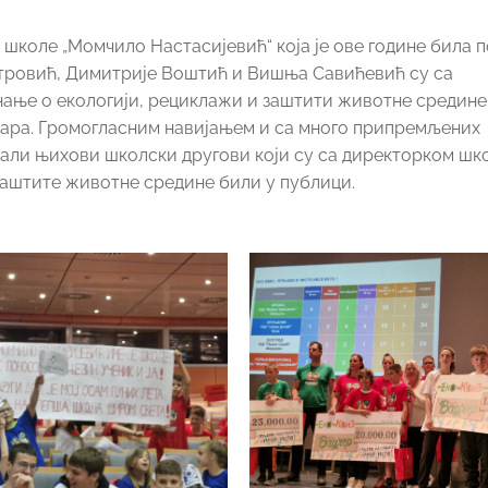
школе „Момчило Настасијевић“ која је ове године била 
тровић, Димитрије Воштић и Вишња Савићевић су са
ање о екологији, рециклажи и заштити животне средине.
инара. Громогласним навијањем и са много припремљених
али њихови школски другови који су са директорком шк
заштите животне средине били у публици.