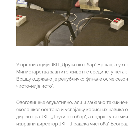
У организацији ЈКП „Други октобар“ Вршац, а уз 
Министарства заштите животне средине, у петак 10
Вршцу одржано је републичко финале осме сезон
чисто-није исто“.
Овогодишње едукативно, али и забавно такмичењ
еколошког бонтона и усвајању корисних навика 
директора ЈКП „Други октобар“, а подршку такми
извршни директор ЈКП „Градска чистоћа“ Београд