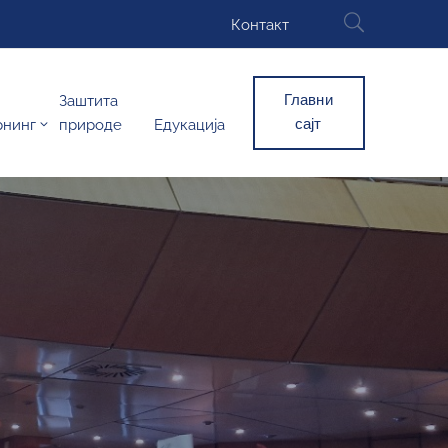
Контакт
Главни
Заштита
сајт
рнинг
природе
Едукација