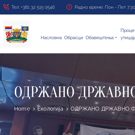
Тел: +381 32 515 0546
Радно време: Пон - Пет 7.30 ч
Проце
Насловна
Обрасци
Обавештења
утицај
ОДРЖАНО ДРЖАВНО
Home
Екологија
ОДРЖАНО ДРЖАВНО Ф