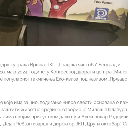
подршку града Вршца, ЈКП „Градска чистоћа“ Београд и
. маја 2024. године, у Конгресној дворани центра „Милен
е популарног такмичења Еко-квиза под називом „Прљаво
е које има за циљ подизање нивоа свести основаца о ва
о заштити животне средине, отворио је Милош Шалапура
чарима својим присуством дали су и Александар Радојичи
, Дејан Чебзан извршни директор ЈКП „Други октобар“, 