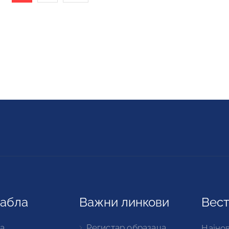
табла
Важни линкови
Вест
а
Регистар образаца
Најнов