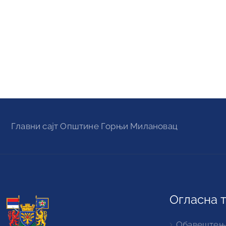
Главни сајт Oпштине Горњи Милановац
Огласна 
Обавештењ