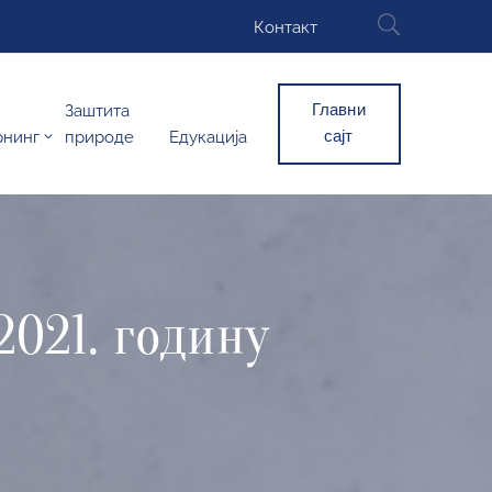
Контакт
Главни
Заштита
сајт
рнинг
природе
Едукација
2021. годину