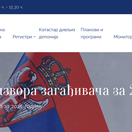
. - 15.30 ч.
на
Катастар дивљих
Планови и
а
Регистри
депонија
програми
Монито
звора загађивача за 
 за 2021. годину