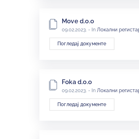
Move d.o.o
09.02.2023.
- In
Локални регистар
Погледај документе
Foka d.o.o
09.02.2023.
- In
Локални регистар
Погледај документе