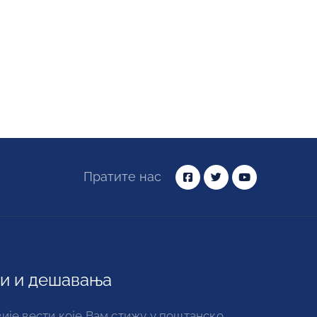
Пратите нас
и и дешавања
ије вести које Вам стижу у поштанско