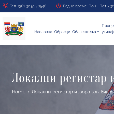
Тел: +381 32 515 0546
Радно време: Пон - Пет 7.30 ч
Проце
Насловна
Обрасци
Обавештења
утицај
Локални регистар и
Home
Локални регистар извора загађивача