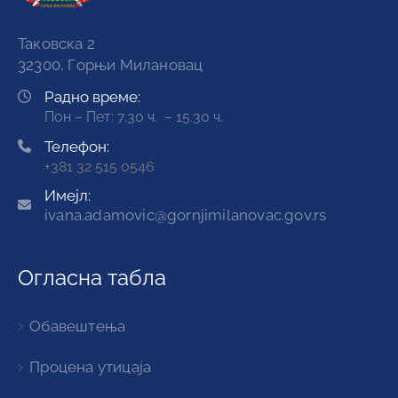
Таковска 2
32300, Горњи Милановац
Радно време:
Пон – Пет: 7.30 ч. – 15.30 ч.
Телефон:
+381 32 515 0546
Имејл:
ivana.adamovic@gornjimilanovac.gov.rs
Огласна табла
Обавештења
Процена утицаја