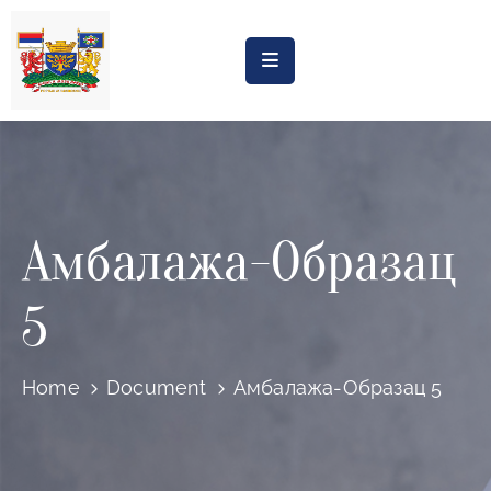
Насловна
Обрасци
Обавештења
Амбалажа-Образац
Процена
утицаја
5
Регистри
Катастар
Home
Document
Амбалажа-Образац 5
дивљих
депонија
Планови