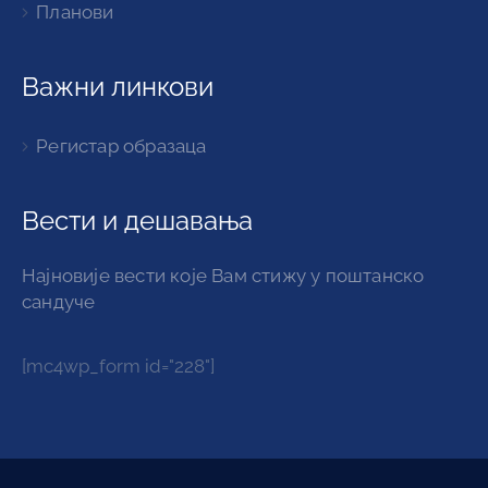
Планови
Важни линкови
Регистар образаца
Вести и дешавања
Најновије вести које Вам стижу у поштанско
сандуче
[mc4wp_form id="228"]