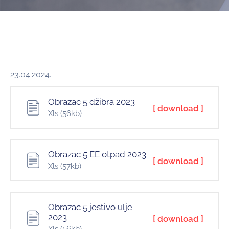
и
програми
Мониторнинг
Заштита
природе
23.04.2024.
Едукација
Obrazac 5 džibra 2023
[ download ]
Xls
(56kb)
Obrazac 5 EE otpad 2023
[ download ]
Xls
(57kb)
Obrazac 5 jestivo ulje
2023
[ download ]