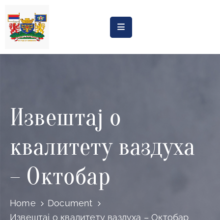
Насловна
Обрасци
Обавештења
Извештај о
Процена
утицаја
квалитету ваздуха
Регистри
Катастар
– Октобар
дивљих
депонија
Home
Document
Планови
Извештај о квалитету ваздуха – Октобар