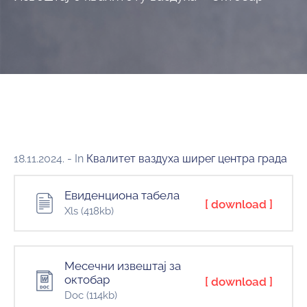
и
програми
Мониторнинг
Заштита
природе
Едукација
18.11.2024.
- In
Квалитет ваздуха ширег центра града
Евиденциона табела
[ download ]
Xls
(418kb)
Месечни извештај за
октобар
[ download ]
Doc
(114kb)