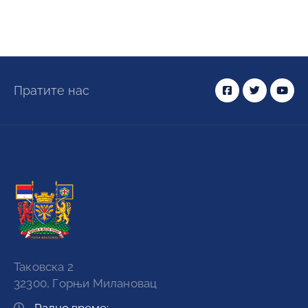
Пратите нас
Таковска 2
32300, Горњи Милановац