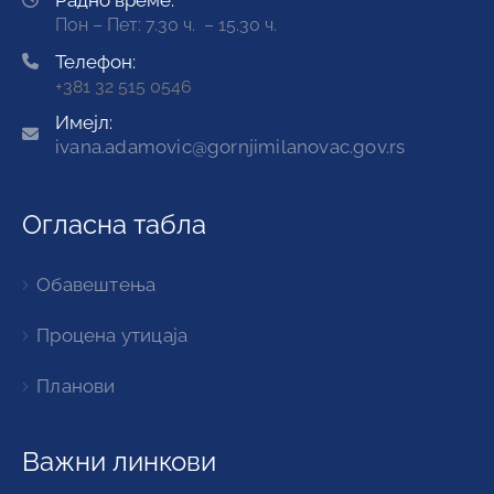
Радно време:
Пон – Пет: 7.30 ч. – 15.30 ч.
Телефон:
+381 32 515 0546
Имејл:
ivana.adamovic@gornjimilanovac.gov.rs
Огласна табла
Обавештења
Процена утицаја
Планови
Важни линкови