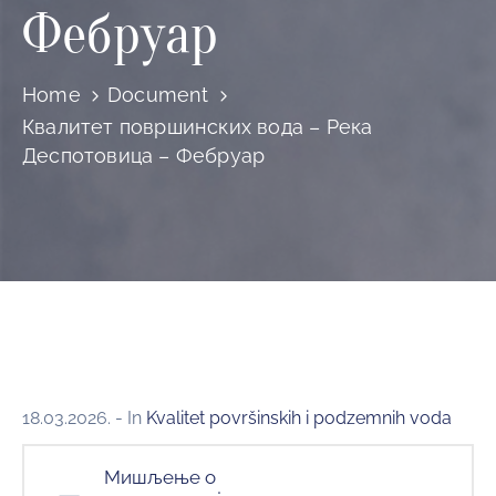
и
Фебруар
програми
Мониторнинг
Home
Document
Квалитет површинских вода – Река
Заштита
Деспотовица – Фебруар
природе
Едукација
18.03.2026.
- In
Kvalitet površinskih i podzemnih voda
Мишљење о