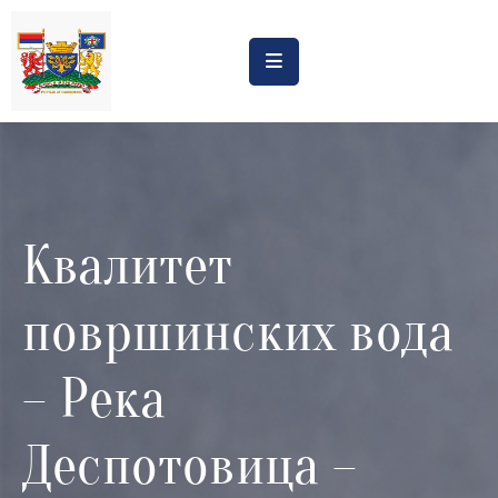
Насловна
Обрасци
Обавештења
Квалитет
Процена
утицаја
површинских вода
Регистри
Катастар
– Река
дивљих
депонија
Деспотовица –
Планови