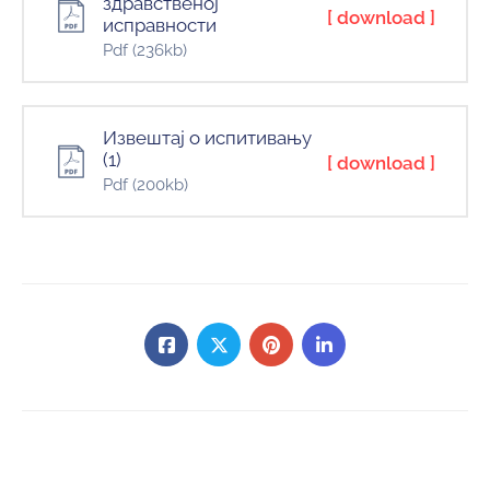
здравственој
[ download ]
исправности
Pdf
(236kb)
Извештај о испитивању
(1)
[ download ]
Pdf
(200kb)