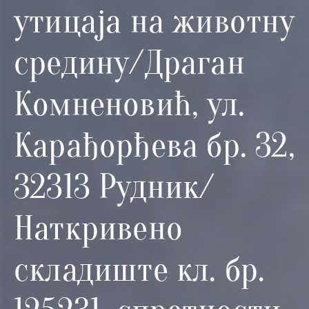
и
утицаја на животну
програми
средину/Драган
Мониторнинг
Заштита
Комненовић, ул.
природе
Едукација
Карађорђева бр. 32,
32313 Рудник/
Наткривено
складиште кл. бр.