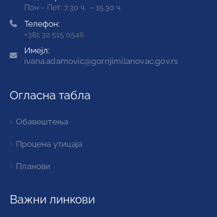
Пон – Пет: 7.30 ч. – 15.30 ч.
Телефон:
+381 32 515 0546
Имејл:
ivana.adamovic@gornjimilanovac.gov.rs
Огласна табла
Обавештења
Процена утицаја
Планови
Важни линкови