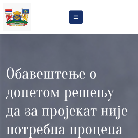
Насловна
Обрасци
Обавештења
Обавештење о
Процена
утицаја
донетом решењу
Регистри
Катастар
да за пројекат није
дивљих
депонија
потребна процена
Планови