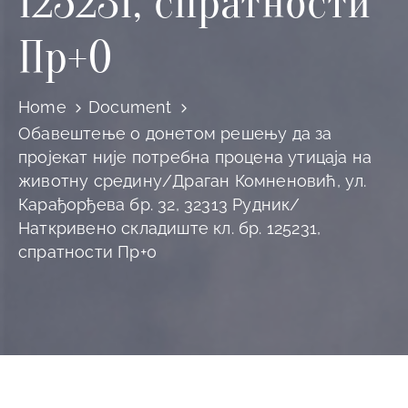
125231, спратности
Пр+0
Home
Document
Обавештење о донетом решењу да за
пројекат није потребна процена утицаја на
животну средину/Драган Комненовић, ул.
Карађорђева бр. 32, 32313 Рудник/
Наткривено складиште кл. бр. 125231,
спратности Пр+0