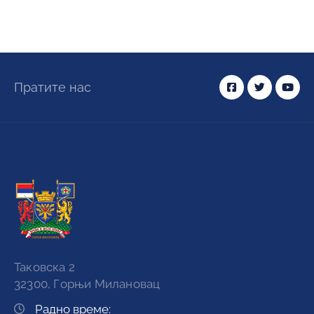
Пратите нас
Таковска 2
32300, Горњи Милановац
Радно време: