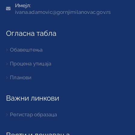
Имејл:
ivana.adamovic@gornjimilanovac.gov.rs
Огласна табла
Обавештења
Процена утицаја
Планови
Важни линкови
Регистар образаца