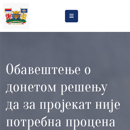
Насловна
Обрасци
Обавештења
Обавештење о
Процена
утицаја
донетом решењу
Регистри
Катастар
да за пројекат није
дивљих
депонија
потребна процена
Планови