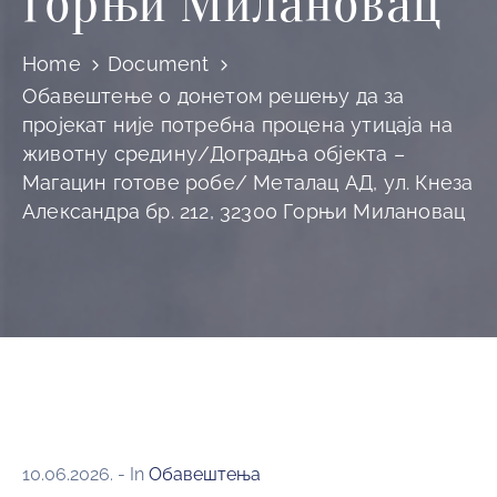
Горњи Милановац
Home
Document
Обавештење о донетом решењу да за
пројекат није потребна процена утицаја на
животну средину/Доградња објекта –
Магацин готове робе/ Металац АД, ул. Кнеза
Александра бр. 212, 32300 Горњи Милановац
10.06.2026.
- In
Обавештења