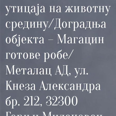
и
утицаја на животну
програми
средину/Доградња
Мониторнинг
Заштита
објекта – Магацин
природе
Едукација
готове робе/
Металац АД, ул.
Кнеза Александра
бр. 212, 32300