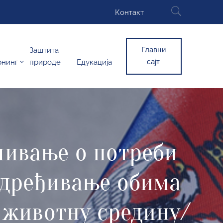
Контакт
Главни
Заштита
сајт
рнинг
природе
Едукација
чивање о потреби
одређивање обима
а животну средину/