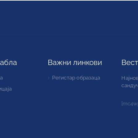
табла
Важни линкови
Вест
а
Регистар образаца
Најнов
санду
ицаја
[mc4wp