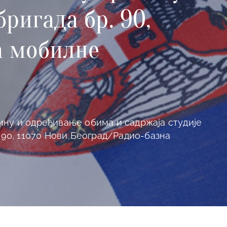
ригада бр. 90,
а мобилне
ину и одређивање обима и садржаја студије
 90, 11070 Нови Београд/Радио-базна