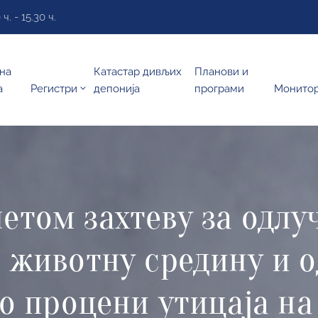
. - 15.30 ч.
на
Катастар дивљих
Планови и
а
Регистри
депонија
програми
Монито
етом захтеву за одлу
а животну средину и 
 о процени утицаја н