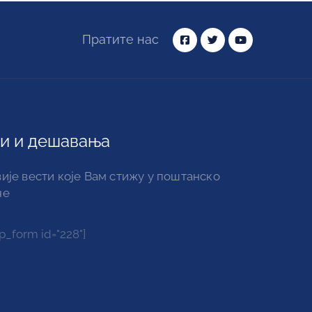
Пратите нас
и и дешавања
ије вести које Вам стижу у поштанско
че
_form id="228"]