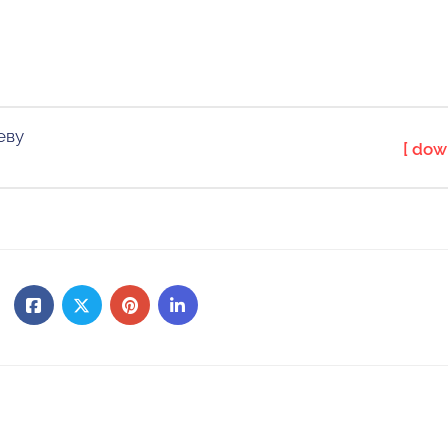
еву
[ dow