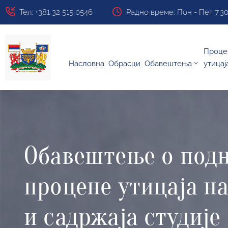
Тел: +381 32 515 0546
Радно време: Пон - Пет 7.30 ч
Проце
Насловна
Обрасци
Обавештења
утицај
Обавештење о подн
процене утицаја н
и садржаја студије