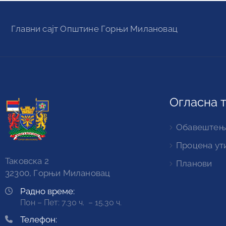
Главни сајт Oпштине Горњи Милановац
Огласна 
Обавештењ
Процена ут
Таковска 2
Планови
32300, Горњи Милановац
Радно време:
Пон – Пет: 7.30 ч. – 15.30 ч.
Телефон: