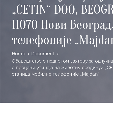
„CETIN“ DOO, BEOGR
11070 Нови Београ
телефоније „Majda
Home
Document
Обавештење о поднетом захтеву за одлучив
о процени утицаја на животну средину/ „CE
станица мобилне телефоније „Majdan“