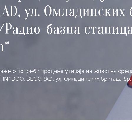
AD, ул. Омладинских б
д/Радио-базна станиц
n“
ање о потреби процене утицаја на животну сред
TIN“ DOO, BEOGRAD, ул. Омладинских бригада бр.