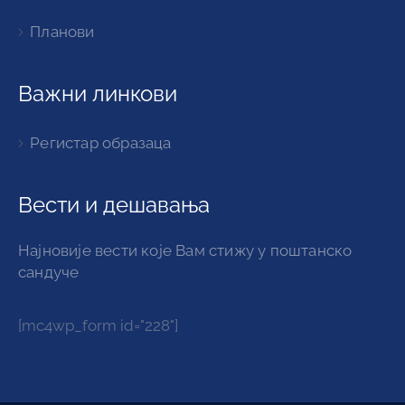
Планови
Важни линкови
Регистар образаца
Вести и дешавања
Најновије вести које Вам стижу у поштанско
сандуче
[mc4wp_form id="228"]