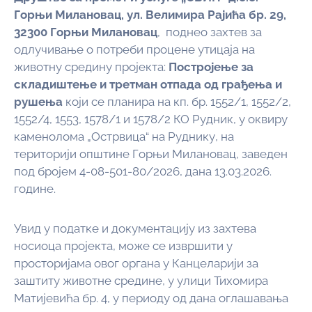
Горњи Милановац, ул. Велимира Рајића бр. 29,
32300 Горњи Милановац
, поднео захтев за
одлучивањe о потреби процене утицаја на
животну средину пројекта:
Постројење за
складиштење и третман отпада од грађења и
рушења
који се планира на кп. бр. 1552/1, 1552/2,
1552/4, 1553, 1578/1 и 1578/2 КО Рудник, у оквиру
каменолома „Острвица“ на Руднику, на
територији општине Горњи Милановац, заведен
под бројем 4-08-501-80/2026, дана 13.03.2026.
године.
Увид у податке и документацију из захтева
носиоца пројекта, може се извршити у
просторијама овог органа у Канцеларији за
заштиту животне средине, у улици Тихомира
Матијевића бр. 4, у периоду од дана оглашавања