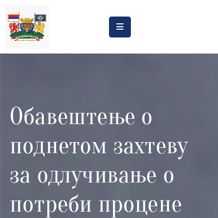
Насловна
Обрасци
Обавештења
Обавештење о
Процена
утицаја
поднетом захтеву
Регистри
Катастар
за одлучивање о
дивљих
депонија
потреби процене
Планови