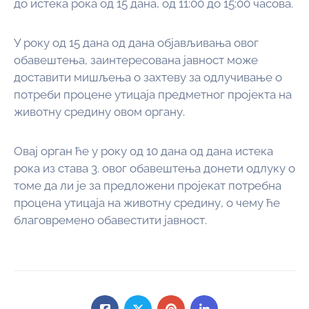
до истека рока од 15 дана, од 11:00 до 15:00 часова.
У року од 15 дана од дана објављивања овог
обавештења, заинтересована јавност може
доставити мишљења о захтеву за одлучивање о
потреби процене утицаја предметног пројекта на
животну средину овом органу.
Овај орган ће у року од 10 дана од дана истека
рока из става 3. овог обавештења донети одлуку о
томе да ли је за предложени пројекат потребна
процена утицаја на животну средину, о чему ће
благовремено обавестити јавност.