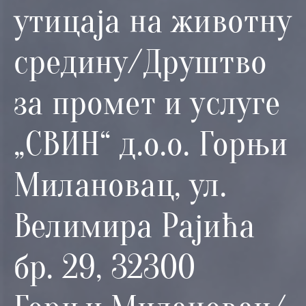
и
утицаја на животну
програми
средину/Друштво
Мониторнинг
Заштита
за промет и услуге
природе
Едукација
„СВИН“ д.о.о. Горњи
Милановац, ул.
Велимира Рајића
бр. 29, 32300