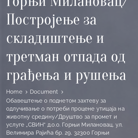
Горњи Милановац/
Постројење за
складиштење и
третман отпада од
грађења и рушења
Home
Document
Обавештење о поднетом захтеву за
одлучивање о потреби процене утицаја на
животну средину/Друштво за промет и
услуге „СВИН“ д.о.о. Горњи Милановац, ул.
Велимира Рајића бр. 29, 32300 Горњи