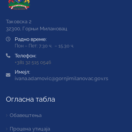
Таковска 2
32300, Горњи Милановац
Радно време:
Пон – Пет: 7.30 ч. – 15.30 ч.
Телефон:
+381 32 515 0546
Имејл:
ivana.adamovic@gornjimilanovac.gov.rs
Огласна табла
Обавештења
Процена утицаја