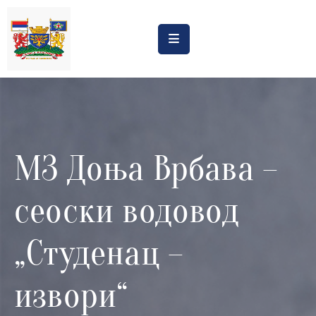
Насловна
Обрасци
Обавештења
МЗ Доња Врбава –
Процена
утицаја
сеоски водовод
Регистри
Катастар
„Студенац –
дивљих
депонија
извори“
Планови