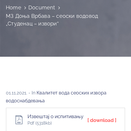
и
Home
Document
програми
МЗ Доња Врбава – сеоски водовод
Мониторнинг
„Студенац – извори“
Заштита
природе
Едукација
01.11.2021.
- In
Квалитет вода сеоских извора
водоснабдевања
Извештај о испитивању
[ download ]
Pdf
(5318kb)