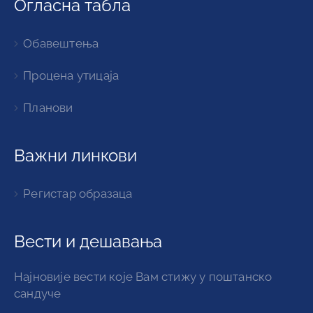
Огласна табла
Обавештења
Процена утицаја
Планови
Важни линкови
Регистар образаца
Вести и дешавања
Најновије вести које Вам стижу у поштанско
сандуче