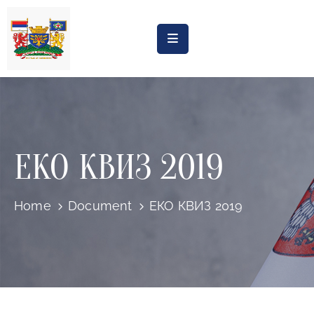
Насловна
Обрасци
Обавештења
ЕКО КВИЗ 2019
Процена
утицаја
Регистри
Home
Document
ЕКО КВИЗ 2019
Катастар
дивљих
депонија
Планови