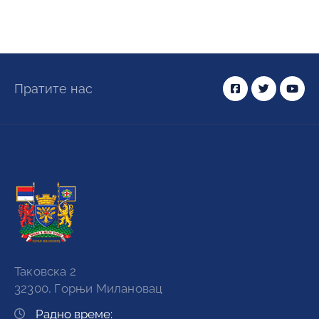
Пратите нас
Таковска 2
32300, Горњи Милановац
Радно време: