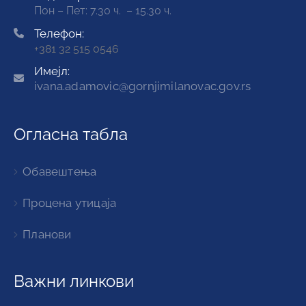
Пон – Пет: 7.30 ч. – 15.30 ч.
Телефон:
+381 32 515 0546
Имејл:
ivana.adamovic@gornjimilanovac.gov.rs
Огласна табла
Обавештења
Процена утицаја
Планови
Важни линкови