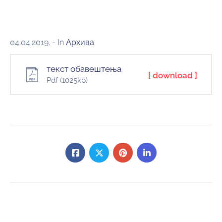
и
програми
Мониторнинг
04.04.2019.
- In
Архива
Заштита
текст обавештења
природе
[ download ]
Pdf
(1025kb)
Едукација