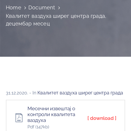
и
Home
Document
програми
Квалитет ваздуха ширег центра града,
Мониторнинг
децембар месец
Заштита
природе
Едукација
31.12.2020.
- In
Квалитет ваздуха ширег центра града
Месечни извештај о
контроли квалитета
[ download ]
ваздуха
Pdf
(147kb)