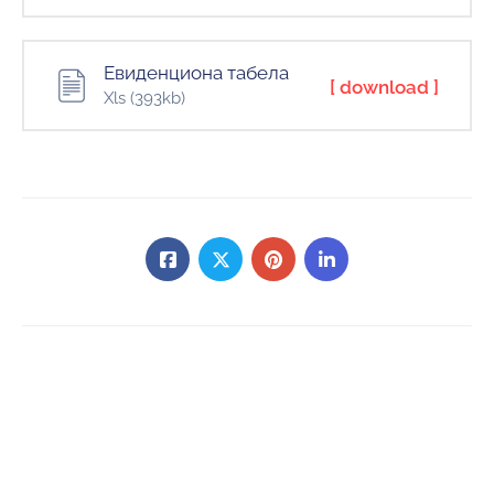
Евиденциона табела
[ download ]
Xls
(393kb)