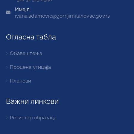
Имејл:
ivana.adamovic@gornjimilanovac.gov.rs
Огласна табла
Обавештења
Процена утицаја
Планови
Важни линкови
Регистар образаца