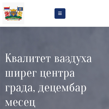
Насловна
Обрасци
Обавештења
Квалитет ваздуха
Процена
утицаја
ширег центра
Регистри
Катастар
града, децембар
дивљих
депонија
месец
Планови