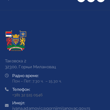
Таковска 2
32300, Горњи Милановац
Радно време:
Пон – Пет: 7.30 ч. – 15.30 ч.
Телефон:
+381 32 515 0546
Имејл:
ivana.adamovic@gornjimilanovac.gov.rs