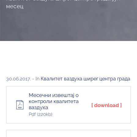
и
месец
програми
Мониторнинг
Заштита
природе
Едукација
30.06.2017.
- In
Квалитет ваздуха ширег центра града
Месечни извештај о
контроли квалитета
[ download ]
ваздуха
Pdf
(220kb)