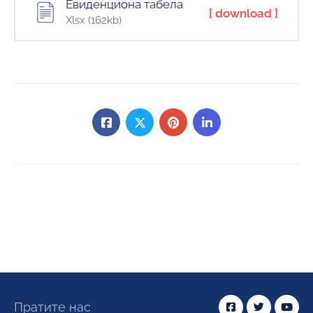
Евиденциона табела
[ download ]
Xlsx
(162kb)
Пратите нас