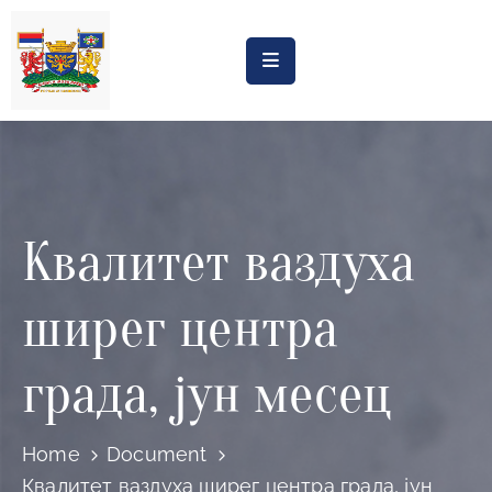
Насловна
Обрасци
Обавештења
Квалитет ваздуха
Процена
утицаја
ширег центра
Регистри
Катастар
града, јун месец
дивљих
депонија
Home
Document
Планови
Квалитет ваздуха ширег центра града, јун