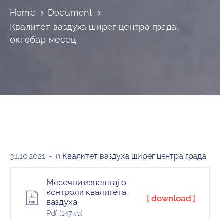
и
Home
Document
програми
Квалитет ваздуха ширег центра града,
Мониторнинг
октобар месец
Заштита
природе
Едукација
31.10.2021.
- In
Квалитет ваздуха ширег центра града
Месечни извештај о
контроли квалитета
[ download ]
ваздуха
Pdf
(147kb)