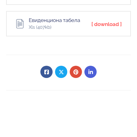
Евиденциона табела
[ download ]
Xls
(407kb)