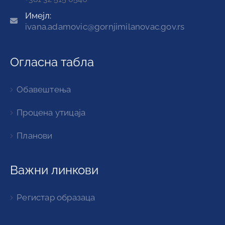
Имејл:
ivana.adamovic@gornjimilanovac.gov.rs
Огласна табла
Обавештења
Процена утицаја
Планови
Важни линкови
Регистар образаца