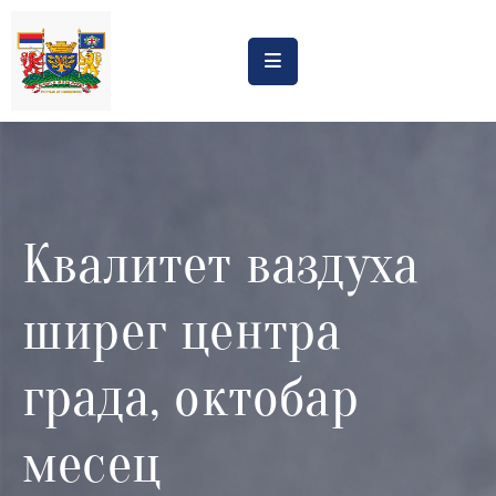
Насловна
Обрасци
Обавештења
Квалитет ваздуха
Процена
утицаја
ширег центра
Регистри
Катастар
града, октобар
дивљих
депонија
месец
Планови