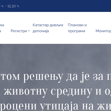
. - 15.30 ч.
на
Катастар дивљих
Планови и
а
Регистри
депонија
програми
Монито
том решењу да је за 
а животну средину и 
процени утицаја на ж