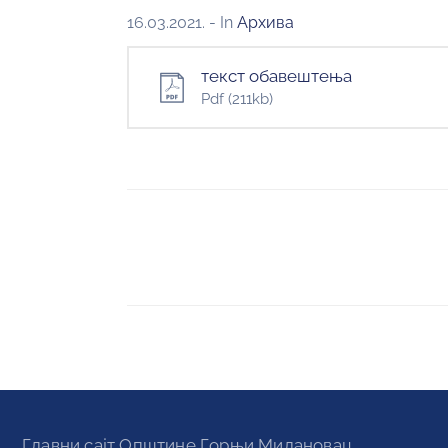
16.03.2021.
- In
Архива
текст обавештења
Pdf
(211kb)
Главни сајт Oпштине Горњи Милановац