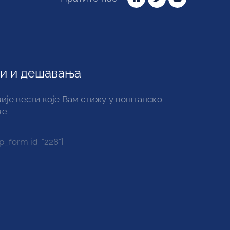
и и дешавања
ије вести које Вам стижу у поштанско
че
_form id="228"]