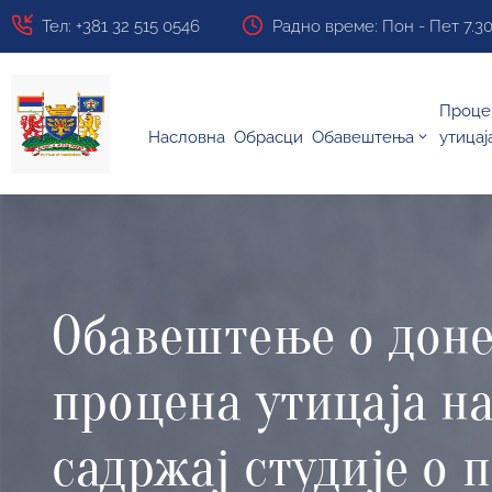
Тел: +381 32 515 0546
Радно време: Пон - Пет 7.30 ч
Проце
Насловна
Обрасци
Обавештења
утицај
Обавештење о доне
процена утицаја н
садржај студије о 