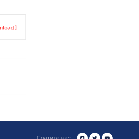
nload ]
Пратите нас