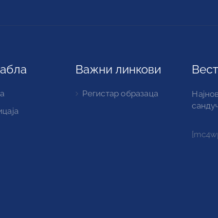
табла
Важни линкови
Вест
а
Регистар образаца
Најнов
санду
ицаја
[mc4wp