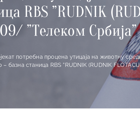
ицa RBS ”RUDNIK (RUD
9/ ”Телеком Србија” 
екат потребна процена утицаја на животну среди
о – базнa станицa RBS ”RUDNIK (RUDNIK FLOTACI