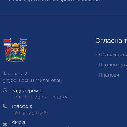
Огласна 
Обавештењ
Процена ут
Таковска 2
Планови
32300, Горњи Милановац
Радно време:
Пон – Пет: 7.30 ч. – 15.30 ч.
Телефон:
+381 32 515 0546
Имејл: