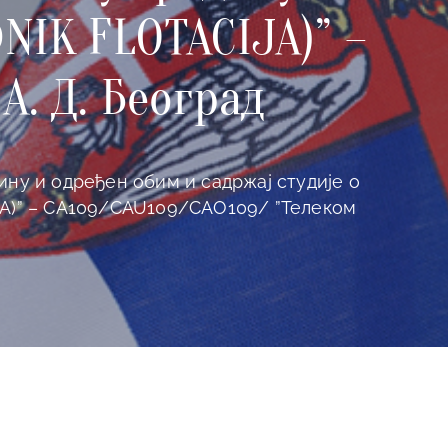
NIK FLOTACIJA)” –
А. Д. Београд
ну и одређен обим и садржај студије о
JA)” – CA109/CAU109/CAO109/ ”Телеком