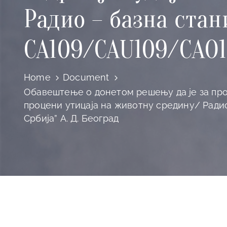
Радио – базнa стан
CA109/CAU109/CAO10
Home
Document
Обавештење о донетом решењу да је за прој
процени утицаја на животну средину/ Ради
Србија” А. Д. Београд