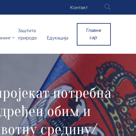
Контакт
Главни
Заштита
сајт
рнинг
природе
Едукација
пројекат потребна
одређен обим и
ивотну средину/