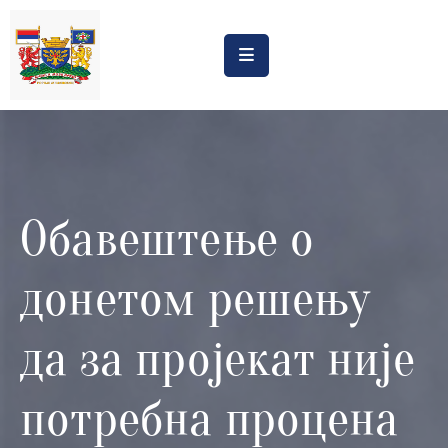
Насловна
Обрасци
Обавештења
Обавештење о
Процена
утицаја
донетом решењу
Регистри
Катастар
да за пројекат није
дивљих
депонија
потребна процена
Планови