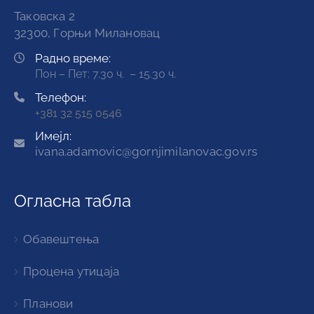
Таковска 2
32300, Горњи Милановац
Радно време:
Пон – Пет: 7.30 ч. – 15.30 ч.
Телефон:
+381 32 515 0546
Имејл:
ivana.adamovic@gornjimilanovac.gov.rs
Огласна табла
Обавештења
Процена утицаја
Планови