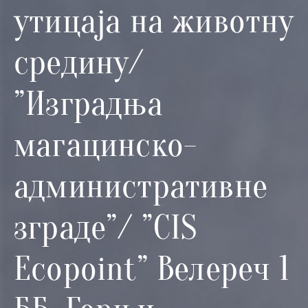
и
утицаја на животну
програми
средину/
Мониторнинг
Заштита
”Изградња
природе
Едукација
магацинско-
административне
зграде”/ ”CIS
Ecopoint” Велереч 1