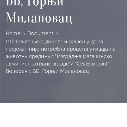
ББ, Горњи
Милановац
Home
Document
Обавештење о донетом решењу да за
пројекат није потребна процена утицаја на
животну средину/ ”Изградња магацинско-
административне зграде”/ ”CIS Ecopoint”
Велереч 1 ББ, Горњи Милановац