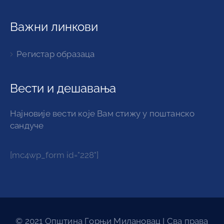
Важни линкови
Регистар образаца
Вести и дешавања
Најновије вести које Вам стижу у поштанско
сандуче
[mc4wp_form id="228"]
© 2021 Општина Горњи Милановац I Сва права