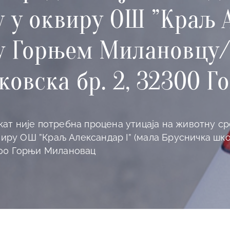
 у оквиру ОШ ”Краљ А
 у Горњем Милановц
ковска бр. 2, 32300 
ат није потребна процена утицаја на животну ср
оквиру ОШ ”Краљ Александар I” (мала Брусничка
300 Горњи Милановац