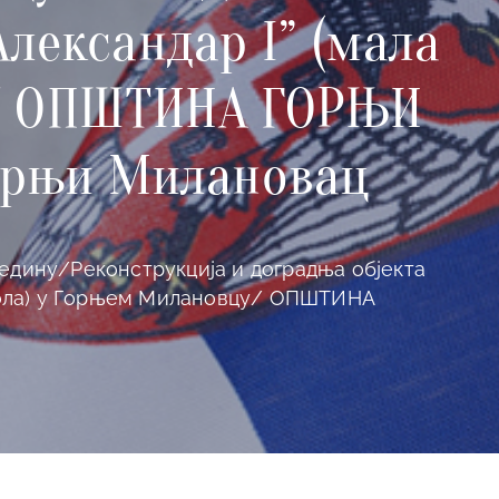
лександар I” (мала
у/ ОПШТИНА ГОРЊИ
Горњи Милановац
едину/Реконструкција и доградња објекта
 школа) у Горњем Милановцу/ ОПШТИНА