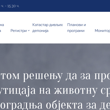
. - 15.30 ч.
на
Катастар дивљих
Планови и
а
Регистри
депонија
програми
Монито
том решењу да за про
утицаја на животну с
оградња објекта за д