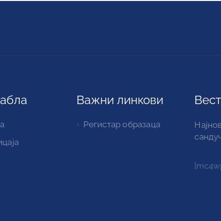
табла
Важни линкови
Вест
а
Регистар образаца
Најнов
санду
ицаја
[mc4wp