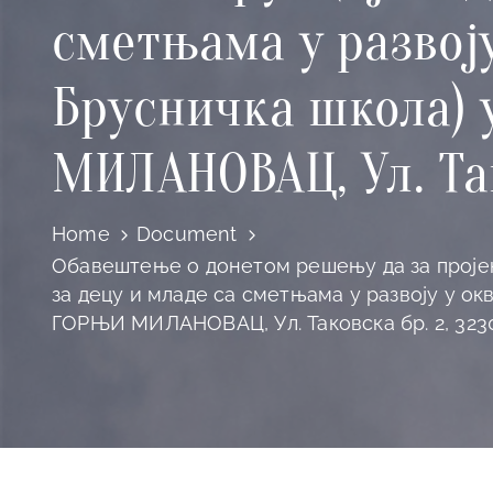
сметњама у развоју
Брусничка школа)
МИЛАНОВАЦ, Ул. Та
Home
Document
Обавештење о донетом решењу да за пројек
за децу и младе са сметњама у развоју у 
ГОРЊИ МИЛАНОВАЦ, Ул. Таковска бр. 2, 32