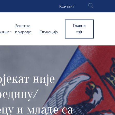
Контакт
Главни
Заштита
сајт
рнинг
природе
Едукација
јекат није
редину/
ецу и младе са