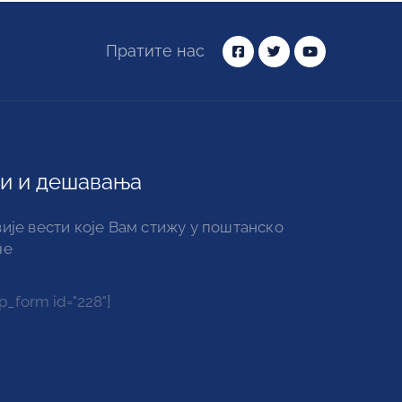
Пратите нас
и и дешавања
ије вести које Вам стижу у поштанско
че
_form id="228"]