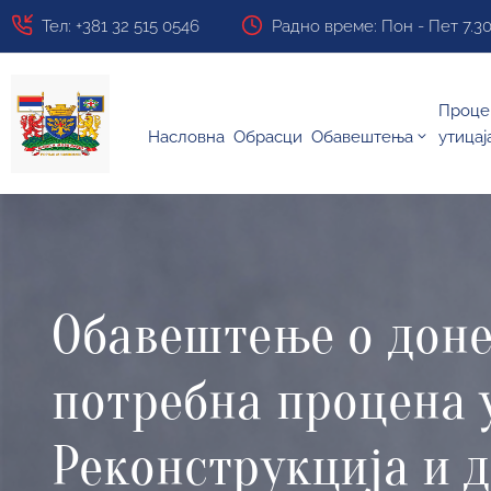
Тел: +381 32 515 0546
Радно време: Пон - Пет 7.30 ч
Проце
Насловна
Обрасци
Обавештења
утицај
Обавештење о доне
потребна процена 
Реконструкција и д