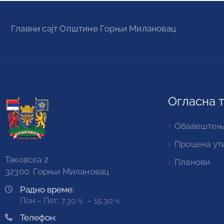
Главни сајт Oпштине Горњи Милановац
Огласна 
Обавештењ
Процена ут
Таковска 2
Планови
32300, Горњи Милановац
Радно време:
Пон – Пет: 7.30 ч. – 15.30 ч.
Телефон: