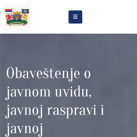
Насловна
Обрасци
Обавештења
Obaveštenje o
Процена
утицаја
javnom uvidu,
Регистри
Катастар
javnoj raspravi i
дивљих
депонија
javnoj
Планови