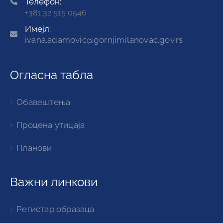
Телефон:
+381 32 515 0546
Имејл:
ivana.adamovic@gornjimilanovac.gov.rs
Огласна табла
Обавештења
Процена утицаја
Планови
Важни линкови
Регистар образаца