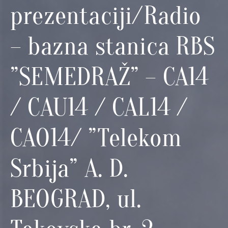
и
prezentaciji/Radio
програми
– bazna stanica RBS
Мониторнинг
Заштита
”SEMEDRAŽ” – CA14
природе
Едукација
/ CAU14 / CAL14 /
CAO14/ ”Telekom
Srbija” A. D.
BEOGRAD, ul.