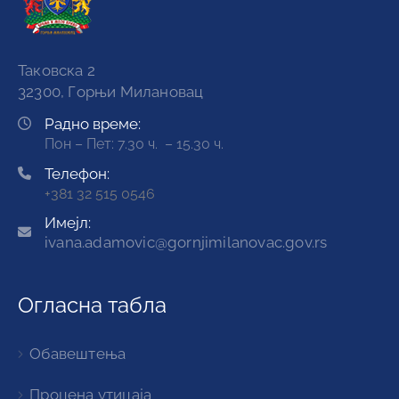
Таковска 2
32300, Горњи Милановац
Радно време:
Пон – Пет: 7.30 ч. – 15.30 ч.
Телефон:
+381 32 515 0546
Имејл:
ivana.adamovic@gornjimilanovac.gov.rs
Огласна табла
Обавештења
Процена утицаја