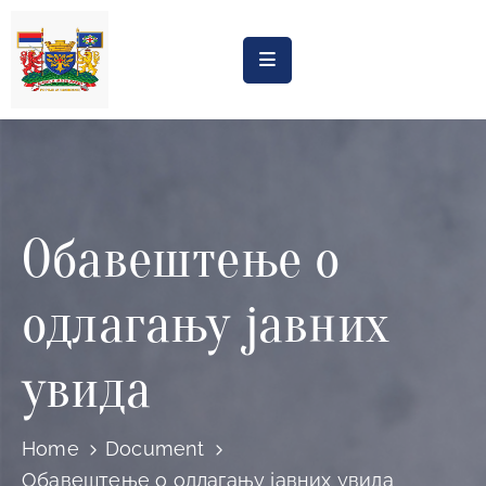
Насловна
Обрасци
Обавештења
Обавештење о
Процена
утицаја
одлагању јавних
Регистри
Катастар
увида
дивљих
депонија
Home
Document
Планови
Обавештење о одлагању јавних увида