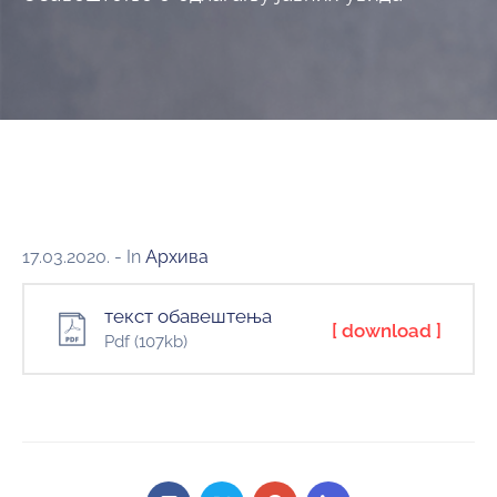
и
програми
Мониторнинг
Заштита
природе
Едукација
17.03.2020.
- In
Архива
текст обавештења
[ download ]
Pdf
(107kb)