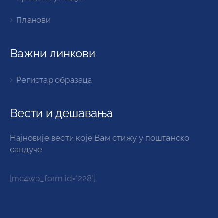
Планови
Важни линкови
Регистар образаца
Вести и дешавања
Најновије вести које Вам стижу у поштанско
сандуче
[mc4wp_form id="228"]