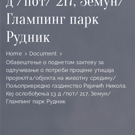
д /пот/ 217, Земун/
Глампинг парк
Рудник
Home
Document
Обавештење о поднетом захтеву за
одлучивање о потреби процене утицаја
пројеклта/објекта на животну средину/
Пољопривредно газдинство Рајичић Никола,
Кеј ослобођења 13 д /пот/ 217, Земун/
Глампинг парк Рудник