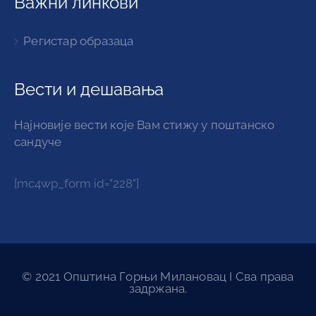
Важни линкови
Регистар образаца
Вести и дешавања
Најновије вести које Вам стижу у поштанско
сандуче
[mc4wp_form id="228"]
© 2021 Општина Горњи Милановац I Сва права
задржана.