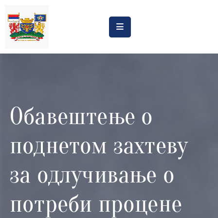
Насловна
Обрасци
Обавештења
Обавештење о
Процена
утицаја
поднетом захтеву
Регистри
Катастар
за одлучивање о
дивљих
депонија
потреби процене
Планови