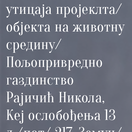
и
утицаја пројеклта/
програми
објекта на животну
Мониторнинг
Заштита
средину/
природе
Едукација
Пољопривредно
газдинство
Рајичић Никола,
Кеј ослобођења 13