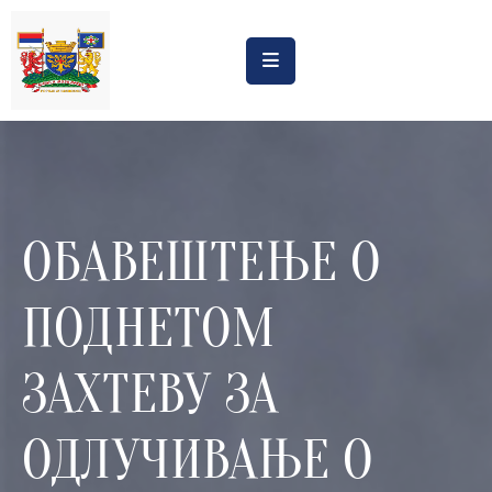
Насловна
Обрасци
Обавештења
ОБАВЕШТЕЊЕ О
Процена
утицаја
ПОДНЕТОМ
Регистри
Катастар
ЗАХТЕВУ ЗА
дивљих
депонија
ОДЛУЧИВАЊЕ О
Планови