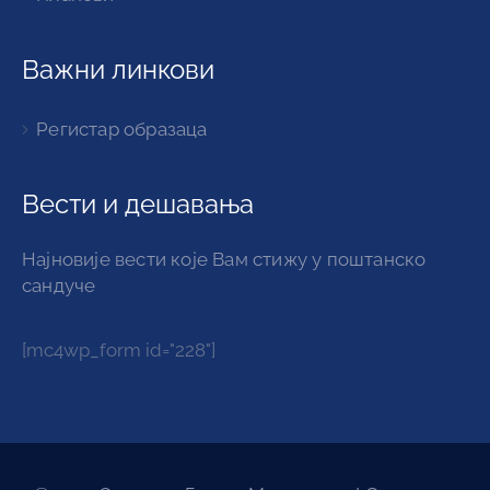
Важни линкови
Регистар образаца
Вести и дешавања
Најновије вести које Вам стижу у поштанско
сандуче
[mc4wp_form id="228"]