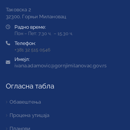
Таковска 2
32300, Горњи Милановац
Радно време:
Пон – Пет: 7.30 ч. – 15.30 ч.
Телефон:
+381 32 515 0546
Имејл:
ivana.adamovic@gornjimilanovac.gov.rs
Огласна табла
Обавештења
Процена утицаја
Планови