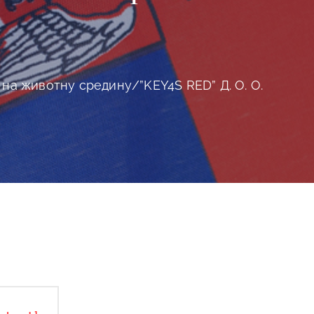
на животну средину/”KEY4S RED” Д. О. О.