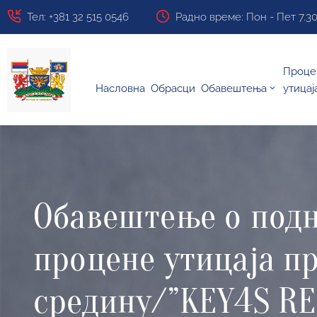
Тел: +381 32 515 0546
Радно време: Пон - Пет 7.30 ч
Проце
Насловна
Обрасци
Обавештења
утицај
Обавештење о подн
процене утицаја п
средину/”KEY4S RED