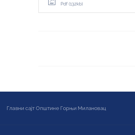
Pdf
(132kb)
Главни сајт Oпштине Горњи Милановац