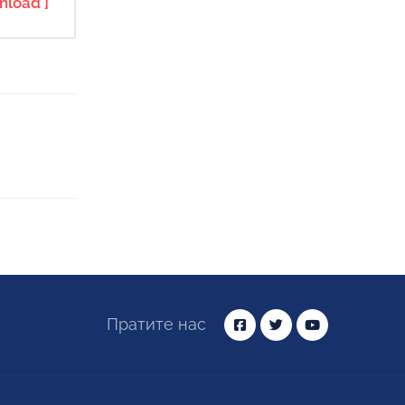
nload ]
Пратите нас