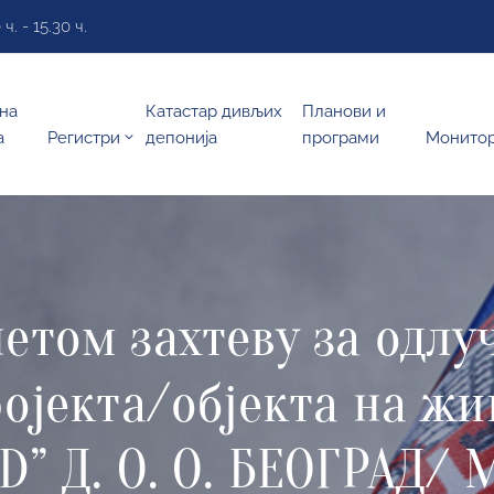
. - 15.30 ч.
на
Катастар дивљих
Планови и
а
Регистри
депонија
програми
Монито
етом захтеву за одлу
ројекта/објекта на жи
” Д. О. О. БЕОГРАД/ 