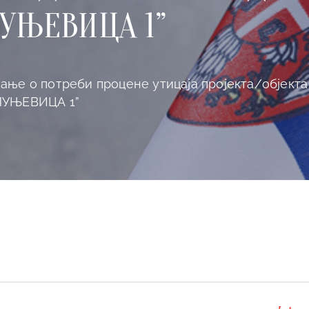
ЛУЊЕВИЦА 1”
ње о потреби процене утицаја пројекта/објекта 
”ЛУЊЕВИЦА 1”