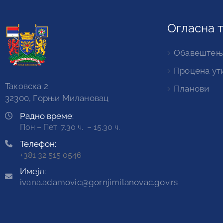
Огласна 
Обавештењ
Процена ут
Таковска 2
Планови
32300, Горњи Милановац
Радно време:
Пон – Пет: 7.30 ч. – 15.30 ч.
Телефон:
+381 32 515 0546
Имејл:
ivana.adamovic@gornjimilanovac.gov.rs