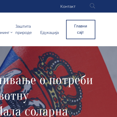
Контакт
Главни
Заштита
сајт
рнинг
природе
Едукација
чивање о потреби
вотну
Мала соларна