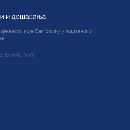
и и дешавања
ије вести које Вам стижу у поштанско
че
_form id="228"]