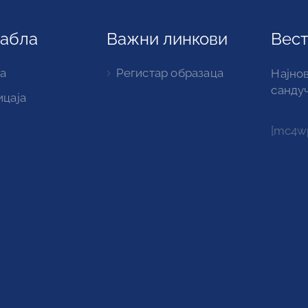
табла
Важни линкови
Вест
а
Регистар образаца
Најнов
санду
ицаја
[mc4wp