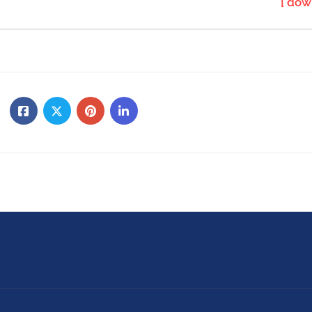
[ dow