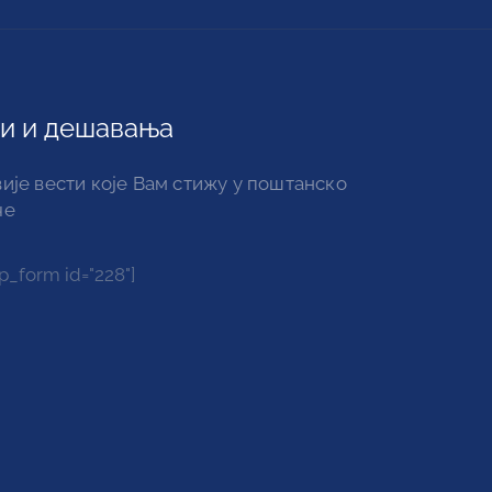
и и дешавања
ије вести које Вам стижу у поштанско
че
_form id="228"]