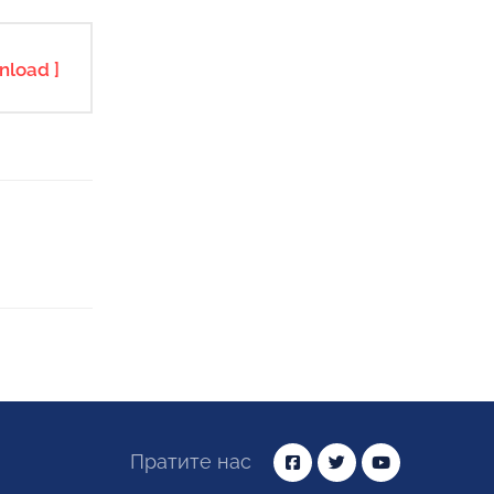
nload ]
Пратите нас