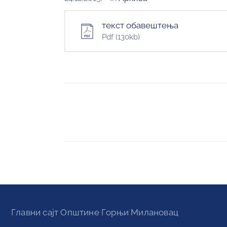
текст обавештења
Pdf
(130kb)
Главни сајт Oпштине Горњи Милановац