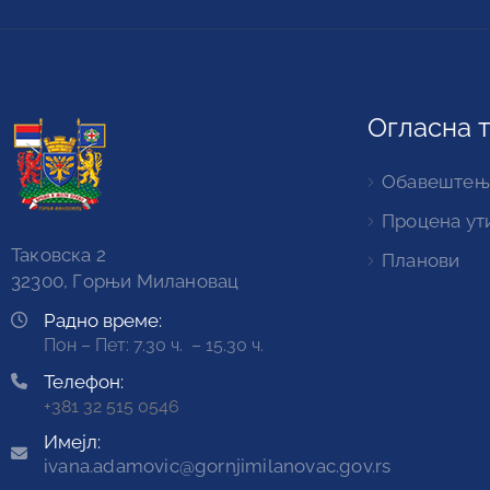
Огласна 
Обавештењ
Процена ут
Таковска 2
Планови
32300, Горњи Милановац
Радно време:
Пон – Пет: 7.30 ч. – 15.30 ч.
Телефон:
+381 32 515 0546
Имејл:
ivana.adamovic@gornjimilanovac.gov.rs