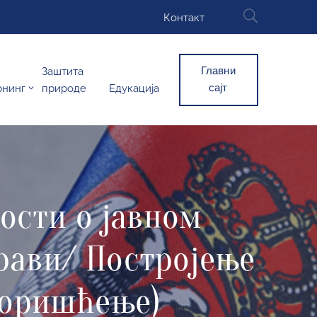
Контакт
Главни
Заштита
сајт
рнинг
природе
Едукација
ости о јавном
прави/ Постројење
коришћење)