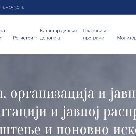
. - 15.30 ч.
на
Катастар дивљих
Планови и
а
Регистри
депонија
програми
Монито
 организација и јавн
ентацији и јавној рас
иштење и поновно ис