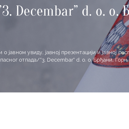
3. Decembar” d. o. o.
 о јавном увиду, јавној презентацији и јавној р
сног отпада/”3. Decembar” d. o. o. Брђани, Гор