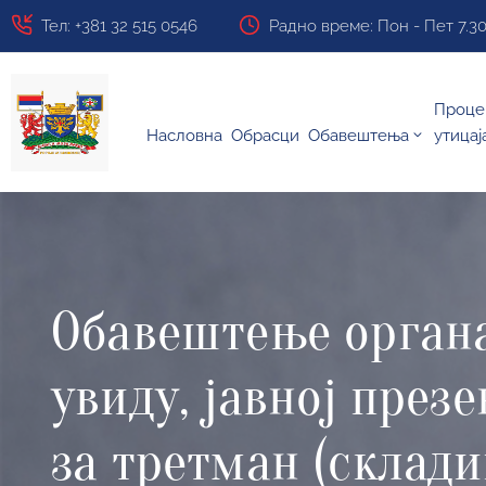
Тел: +381 32 515 0546
Радно време: Пон - Пет 7.30 ч
Проце
Насловна
Обрасци
Обавештења
утицај
Обавештење органа,
увиду, јавној през
за третман (склад