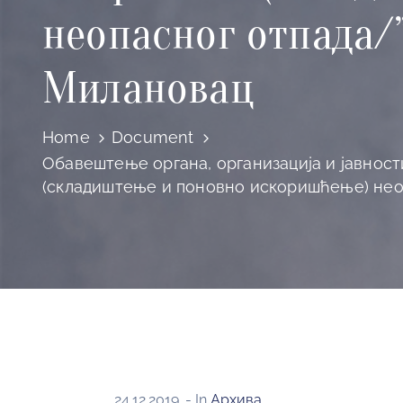
неопасног отпада/”
Милановац
Home
Document
Обавештење органа, организација и јавности
(складиштење и поновно искоришћење) неопа
24.12.2019.
- In
Архива