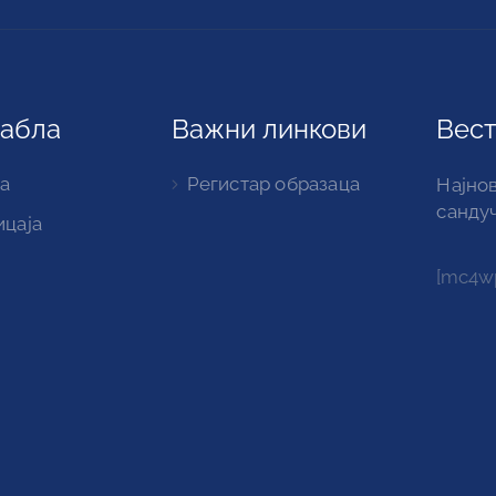
табла
Важни линкови
Вест
а
Регистар образаца
Најнов
санду
ицаја
[mc4wp