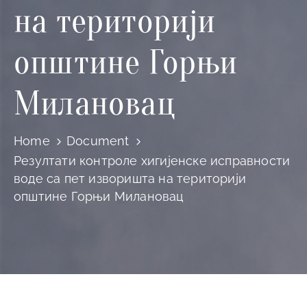
и
на територији
програми
општине Горњи
Мониторнинг
Заштита
Милановац
природе
Едукација
Home
Document
Резултати контроле хигијенске исправности
воде са пет изворишта на територији
општине Горњи Милановац