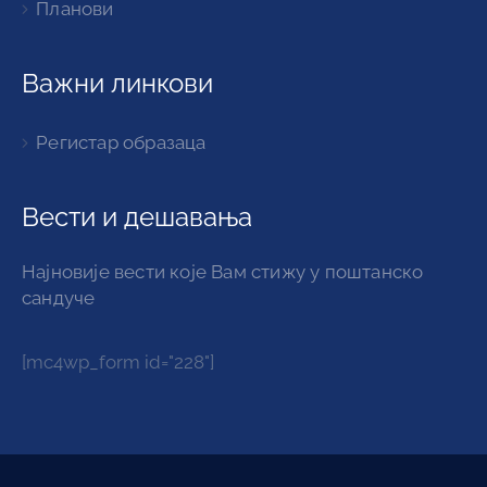
Планови
Важни линкови
Регистар образаца
Вести и дешавања
Најновије вести које Вам стижу у поштанско
сандуче
[mc4wp_form id="228"]