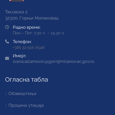
Таковска 2
32300, Горњи Милановац
Радно време:
Пон – Пет: 7.30 ч. – 15.30 ч.
Телефон:
+381 32 515 0546
Имејл:
ivana.adamovic@gornjimilanovac.gov.rs
Огласна табла
Обавештења
Процена утицаја