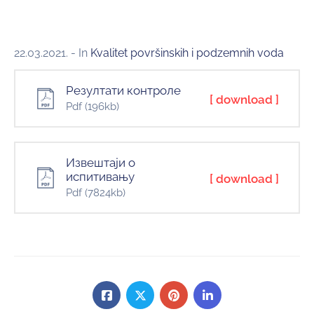
22.03.2021.
- In
Kvalitet površinskih i podzemnih voda
Резултати контроле
[ download ]
Pdf
(196kb)
Извештаји о
испитивању
[ download ]
Pdf
(7824kb)