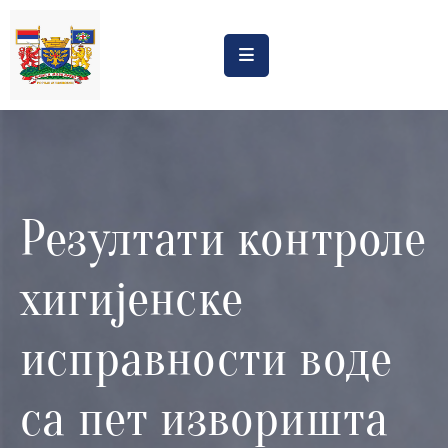
Насловна
Обрасци
Обавештења
Резултати контроле
Процена
утицаја
хигијенске
Регистри
Катастар
исправности воде
дивљих
депонија
са пет изворишта
Планови