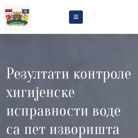
Насловна
Обрасци
Обавештења
Резултати контроле
Процена
утицаја
хигијенске
Регистри
Катастар
исправности воде
дивљих
депонија
са пет изворишта
Планови