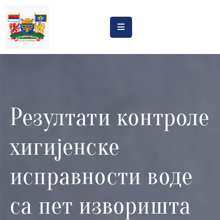
Насловна
Обрасци
Обавештења
Резултати контроле
Процена
утицаја
хигијенске
Регистри
Катастар
исправности воде
дивљих
депонија
са пет изворишта
Планови