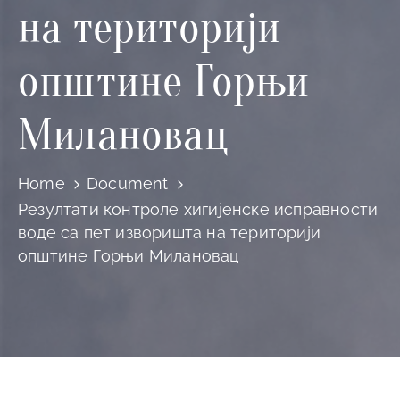
и
на територији
програми
општине Горњи
Мониторнинг
Заштита
Милановац
природе
Едукација
Home
Document
Резултати контроле хигијенске исправности
воде са пет изворишта на територији
општине Горњи Милановац