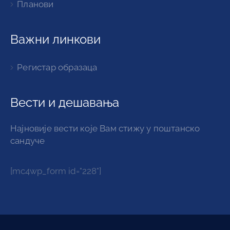
Планови
Важни линкови
Регистар образаца
Вести и дешавања
Најновије вести које Вам стижу у поштанско
сандуче
[mc4wp_form id="228"]