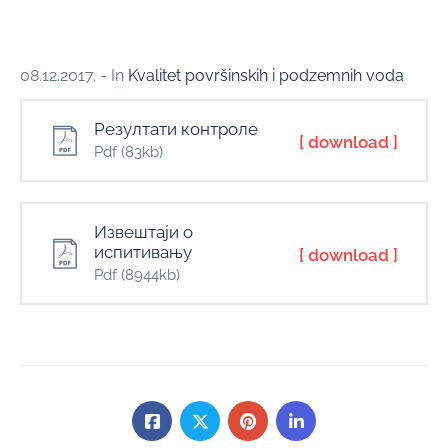
08.12.2017.
- In
Kvalitet površinskih i podzemnih voda
Резултати контроле
[ download ]
Pdf
(83kb)
Извештаји о
испитивању
[ download ]
Pdf
(8944kb)