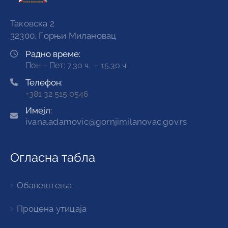
Таковска 2
32300, Горњи Милановац
Радно време:
Пон – Пет: 7.30 ч. – 15.30 ч.
Телефон:
+381 32 515 0546
Имејл:
ivana.adamovic@gornjimilanovac.gov.rs
Огласна табла
Обавештења
Процена утицаја