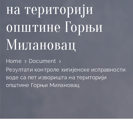
и
на територији
програми
општине Горњи
Мониторнинг
Заштита
Милановац
природе
Едукација
Home
Document
Резултати контроле хигијенске исправности
воде са пет изворишта на територији
општине Горњи Милановац