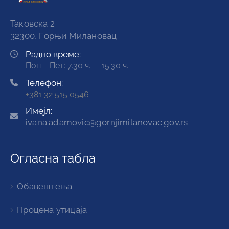
Таковска 2
32300, Горњи Милановац
Радно време:
Пон – Пет: 7.30 ч. – 15.30 ч.
Телефон:
+381 32 515 0546
Имејл:
ivana.adamovic@gornjimilanovac.gov.rs
Огласна табла
Обавештења
Процена утицаја