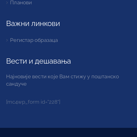
Планови
Важни линкови
Регистар образаца
Вести и дешавања
Најновије вести које Вам стижу у поштанско
сандуче
[mc4wp_form id="228"]