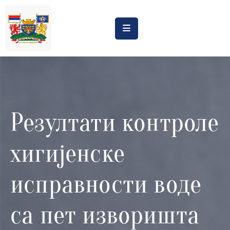
Насловна
Обрасци
Обавештења
Резултати контроле
Процена
утицаја
хигијенске
Регистри
Катастар
исправности воде
дивљих
депонија
са пет изворишта
Планови