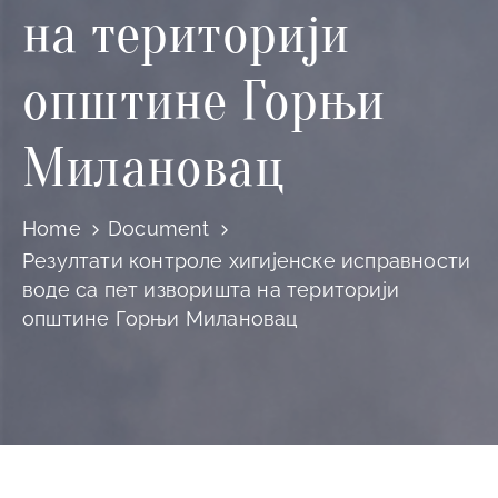
и
на територији
програми
општине Горњи
Мониторнинг
Заштита
Милановац
природе
Едукација
Home
Document
Резултати контроле хигијенске исправности
воде са пет изворишта на територији
општине Горњи Милановац