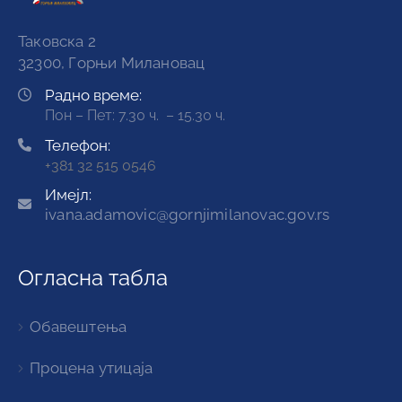
Таковска 2
32300, Горњи Милановац
Радно време:
Пон – Пет: 7.30 ч. – 15.30 ч.
Телефон:
+381 32 515 0546
Имејл:
ivana.adamovic@gornjimilanovac.gov.rs
Огласна табла
Обавештења
Процена утицаја