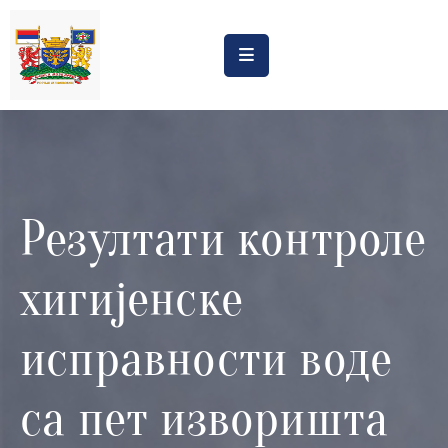
Насловна
Обрасци
Обавештења
Резултати контроле
Процена
утицаја
хигијенске
Регистри
Катастар
исправности воде
дивљих
депонија
са пет изворишта
Планови