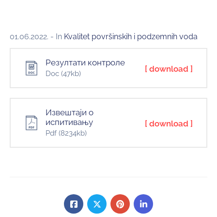
01.06.2022.
- In
Kvalitet površinskih i podzemnih voda
Резултати контроле
[ download ]
Doc
(47kb)
Извештаји о
испитивању
[ download ]
Pdf
(8234kb)