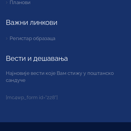
Планови
Важни линкови
Регистар образаца
Вести и дешавања
Најновије вести које Вам стижу у поштанско
сандуче
[mc4wp_form id="228"]