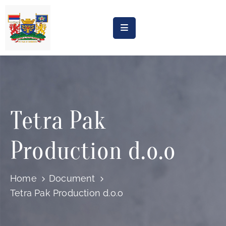
Насловна
Обрасци
Обавештења
Tetra Pak
Процена
утицаја
Production d.o.o
Регистри
Катастар
Home
Document
дивљих
Tetra Pak Production d.o.o
депонија
Планови