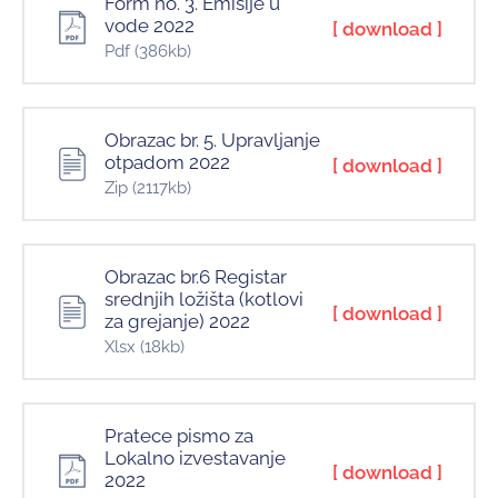
Form no. 3. Emisije u
vode 2022
[ download ]
Pdf
(386kb)
Obrazac br. 5. Upravljanje
otpadom 2022
[ download ]
Zip
(2117kb)
Obrazac br.6 Registar
srednjih ložišta (kotlovi
[ download ]
za grejanje) 2022
Xlsx
(18kb)
Pratece pismo za
Lokalno izvestavanje
[ download ]
2022