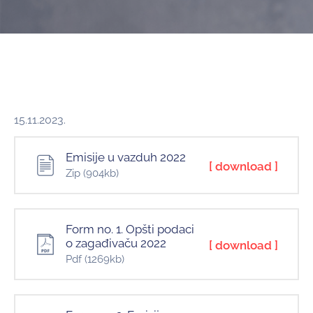
и
програми
Мониторнинг
Заштита
природе
15.11.2023.
Едукација
Emisije u vazduh 2022
[ download ]
Zip
(904kb)
Form no. 1. Opšti podaci
o zagađivaču 2022
[ download ]
Pdf
(1269kb)