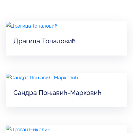
и
програми
Мониторнинг
Заштита
Драгица Топаловић
природе
Едукација
Сандра Поњавић-Марковић