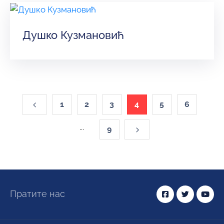
Душко Кузмановић
1
2
3
4
5
6
...
9
Пратите нас