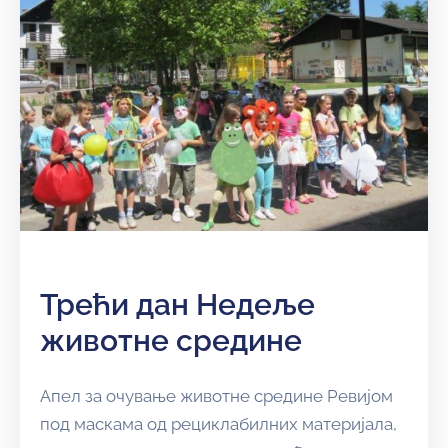
Трећи дан Недеље
животне средине
Апел за очување животне средине Ревијом
под маскама од рециклабилних материјала,