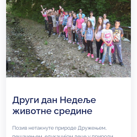
Други дан Недеље
животне средине
Позив нетакнуте природе Дружењем,
пешачењем, едукацијом деце у природи,