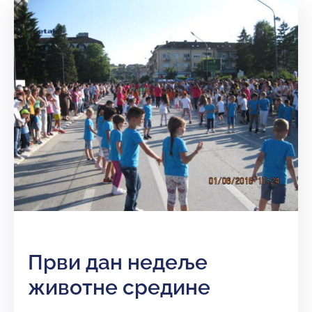
Први дан недеље
животне средине