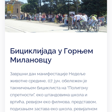
Бициклијада у Горњем
Милановцу
Завршни дан манифестације Недеље
животне средине, 07. јун, обележен је
такмичењем бициклиста на “Полигону
спретности”, еко штандовима школа и
вртића, ревијом еко филмова, представом,
подизањем застава еко школа, ревијалном