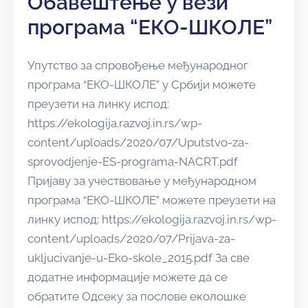
Обавештење у вези
програма “ЕКО-ШКОЛЕ”
Упутство за спровођење међународног
програма “ЕКО-ШКОЛЕ” у Србији можете
преузети на линку испод:
https://ekologija.razvoj.in.rs/wp-
content/uploads/2020/07/Uputstvo-za-
sprovodjenje-ES-programa-NACRT.pdf
Пријаву за учествовање у међународном
програма “ЕКО-ШКОЛЕ” можете преузети на
линку испод: https://ekologija.razvoj.in.rs/wp-
content/uploads/2020/07/Prijava-za-
ukljucivanje-u-Eko-skole_2015.pdf За све
додатне информације можете да се
обратите Одсеку за послове еколошке