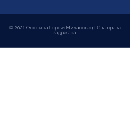
© 2021 Општина Горњи Милановац I Сва права
задржана.