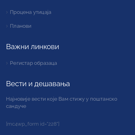
Процена утицаја
Планови
Важни линкови
Регистар образаца
Вести и дешавања
Најновије вести које Вам стижу у поштанско
сандуче
[mc4wp_form id="228"]