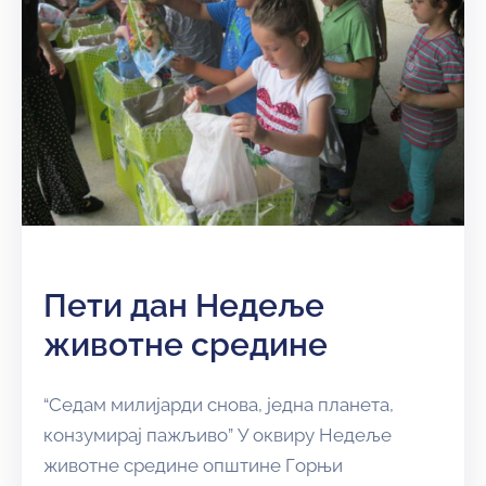
Пети дан Недеље
животне средине
“Седам милијарди снова, једна планета,
конзумирај пажљиво” У оквиру Недеље
животне средине општине Горњи