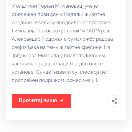
У општини Горњи Милановац јуче је
обележен први дан у Недељи животне
средине. У оквиру предвиђеног програма
Гимназија “Таковски устанак” и ОШ “Краљ
Александар I” одржале су изложбу радова
својих ђака на тему животне средине. На
Тргу кнеза Михаила у послеподневним
часовима предшколаци Предшколске
установе “Сунце” извели су плес који је
пропраћен подршком, осмесима и […]
Прочитај више