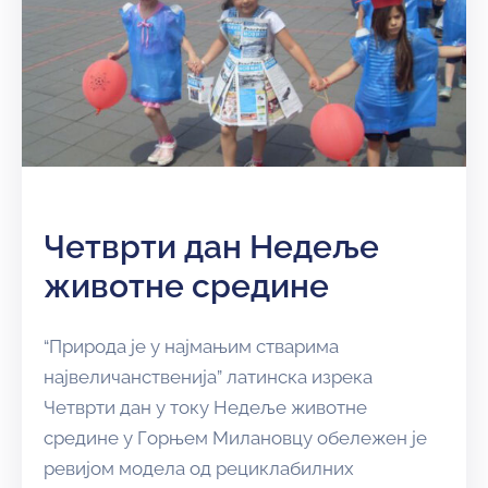
Четврти дан Недеље
животне средине
“Природа је у најмањим стварима
највеличанственија” латинска изрека
Четврти дан у току Недеље животне
средине у Горњем Милановцу обележен је
ревијом модела од рециклабилних