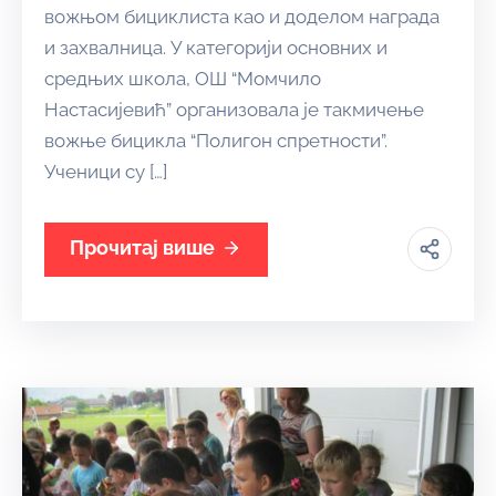
вожњом бициклиста као и доделом награда
и захвалница. У категорији основних и
средњих школа, ОШ “Момчило
Настасијевић” организовала је такмичење
вожње бицикла “Полигон спретности”.
Ученици су […]
Прочитај више