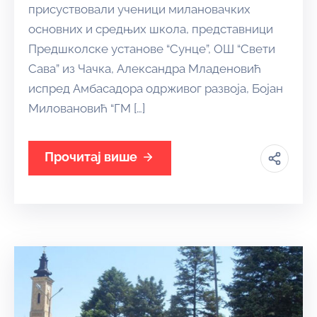
присуствовали ученици милановачких
основних и средњих школа, представници
Предшколске установе “Сунце”, ОШ “Свети
Сава” из Чачка, Александра Младеновић
испред Амбасадора одрживог развоја, Бојан
Миловановић “ГМ […]
Прочитај више