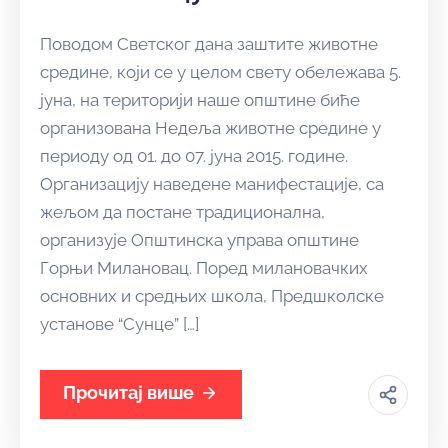
Поводом Светског дана заштите животне
средине, који се у целом свету обележава 5.
јуна, на територији наше општине биће
организована Недеља животне средине у
периоду од 01. до 07. јуна 2015. године.
Организацију наведене манифестације, са
жељом да постане традиционална,
организује Општинска управа општине
Горњи Милановац. Поред милановачких
основних и средњих школа, Предшколске
установе “Сунце” […]
Прочитај више