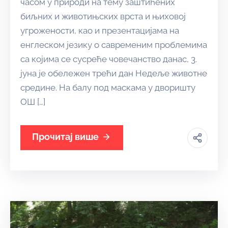
часом у природи на тему заштићених
биљних и животињских врста и њиховој
угрожености, као и презентацијама на
енглеском језику о савременим проблемима
са којима се сусреће човечанство данас, 3.
јуна је обележен трећи дан Недеље животне
средине. На балу под маскама у дворишту
ОШ […]
Прочитај више