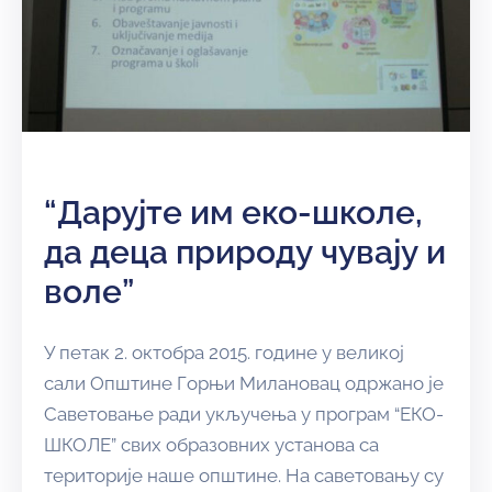
“Дарујте им еко-школе,
да деца природу чувају и
воле”
У петак 2. октобра 2015. године у великој
сали Општине Горњи Милановац одржано је
Саветовање ради укључења у програм “ЕКО-
ШКОЛЕ” свих образовних установа са
територије наше општине. На саветовању су