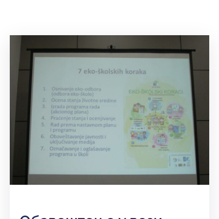
и
програми
Мониторнинг
Заштита
природе
Едукација