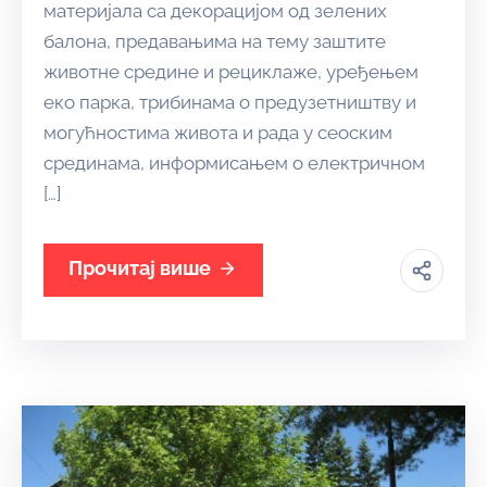
материјала са декорацијом од зелених
балона, предавањима на тему заштите
животне средине и рециклаже, уређењем
еко парка, трибинама о предузетништву и
могућностима живота и рада у сеоским
срединама, информисањем о електричном
[…]
Прочитај више