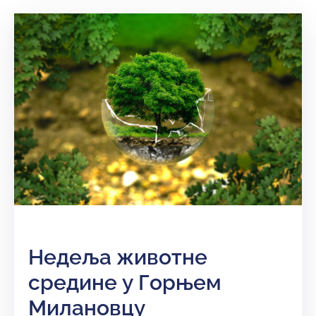
Недеља животне
средине у Горњем
Милановцу