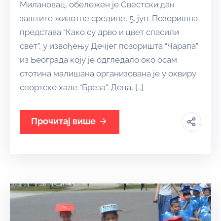
Милановац, обележен је Свестски дан
заштите животне средине, 5. јун. Позоришна
представа “Како су дрво и цвет спасили
свет”, у извођењу Дечјег позоришта “Чарапа”
из Београда коју је одгледало око осам
стотина малишана организована је у оквиру
спортске хале “Бреза”. Деца, […]
Прочитај више