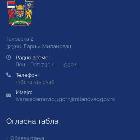
Таковска 2
32300, Горњи Милановац
Радно време:
Пон – Пет: 7.30 ч. – 15.30 ч.
Телефон:
+381 32 515 0546
Имејл:
ivana.adamovic@gornjimilanovac.gov.rs
Огласна табла
Обавештења