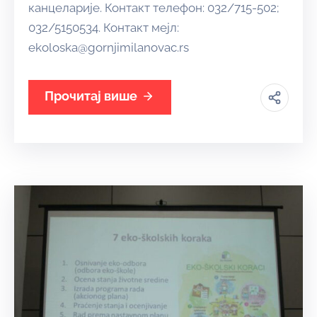
канцеларије. Контакт телефон: 032/715-502;
032/5150534. Контакт мејл:
еkoloska@gornjimilanovac.rs
Прочитај више