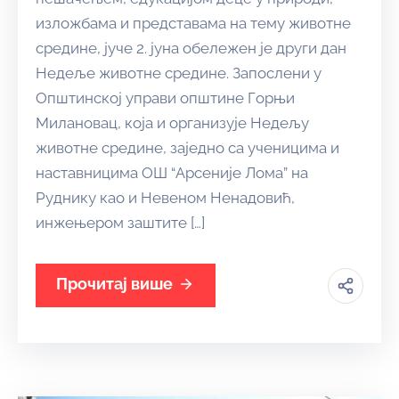
изложбама и представама на тему животне
средине, јуче 2. јуна обележен је други дан
Недеље животне средине. Запослени у
Општинској управи општине Горњи
Милановац, која и организује Недељу
животне средине, заједно са ученицима и
наставницима ОШ “Арсеније Лома” на
Руднику као и Невеном Ненадовић,
инжењером заштите […]
Прочитај више